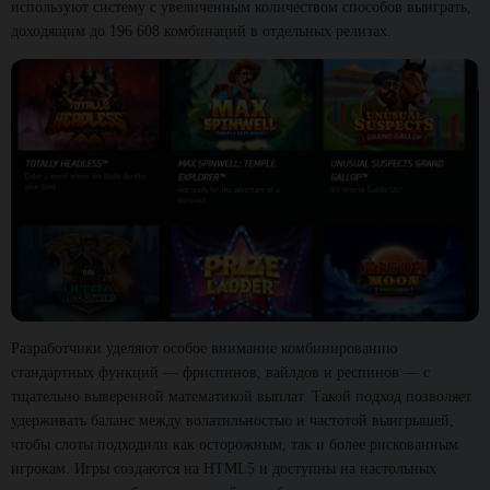
используют систему с увеличенным количеством способов выиграть,
доходящим до 196 608 комбинаций в отдельных релизах.
Разработчики уделяют особое внимание комбинированию
стандартных функций — фриспинов, вайлдов и респинов — с
тщательно выверенной математикой выплат. Такой подход позволяет
удерживать баланс между волатильностью и частотой выигрышей,
чтобы слоты подходили как осторожным, так и более рискованным
игрокам. Игры создаются на HTML5 и доступны на настольных