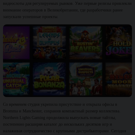
видеослоты для регулируемых рынков. Уже первые релизы привлекли
внимание операторов в Великобритании, где разработчики ранее
запускали успешные проекты.
Со временем студия укрепила присутствие и открыла офисы в
Bromma и Manchester, сохранив компактный размер коллектива.
Northern Lights Gaming продолжила выпускать новые тайтлы,
постепенно расширяя каталог до нескольких десятков игр и
налаживая сотрудничество с крупными дистрибьюторами. Сегодня