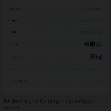
Город:
Manchester
Сервер:
ntlgaming.com
Сайт:
ntlgaming.com
27
Казино:
Лицензии:
Игры:
слоты, настольные игры
Средний RTP:
96.1%
Northern Lights Gaming — провайдер
казино