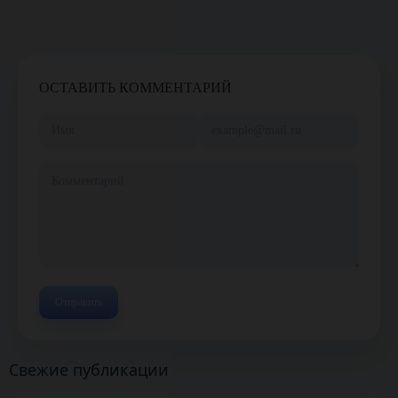
ОСТАВИТЬ КОММЕНТАРИЙ
Свежие публикации