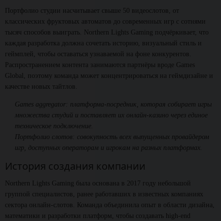
Портфолио студии насчитывает свыше 50 видеослотов, от
классических фруктовых автоматов до современных игр с сотнями
тысяч способов выиграть. Northern Lights Gaming подчёркивает, что
каждая разработка должна сочетать историю, визуальный стиль и
геймплей, чтобы оставаться узнаваемой на фоне конкурентов.
Распространением контента занимаются партнёры вроде Games
Global, поэтому команда может концентрироваться на геймдизайне и
качестве новых тайтлов.
Games aggregator: платформа‑посредник, которая собирает игры
множества студий и поставляет их онлайн‑казино через единое
техническое подключение.
Портфолио слотов: совокупность всех выпущенных провайдером
игр, доступных операторам и игрокам на разных платформах.
История создания компании
Northern Lights Gaming была основана в 2017 году небольшой
группой специалистов, ранее работавших в известных компаниях
сектора онлайн‑слотов. Команда объединила опыт в области дизайна,
математики и разработки платформ, чтобы создавать high‑end