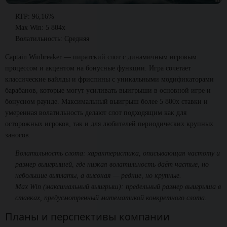
RTP: 96,16%
Max Win: 5 804x
Волатильность: Средняя
Captain Winbreaker — пиратский слот с динамичным игровым
процессом и акцентом на бонусные функции. Игра сочетает
классические вайлды и фриспины с уникальными модификаторами
барабанов, которые могут усиливать выигрыши в основной игре и
бонусном раунде. Максимальный выигрыш более 5 800х ставки и
умеренная волатильность делают слот подходящим как для
осторожных игроков, так и для любителей периодических крупных
заносов.
Волатильность слота: характеристика, описывающая частоту и
размер выигрышей, где низкая волатильность даёт частые, но
небольшие выплаты, а высокая — редкие, но крупные.
Max Win (максимальный выигрыш): предельный размер выигрыша в
ставках, предусмотренный математикой конкретного слота.
Планы и перспективы компании