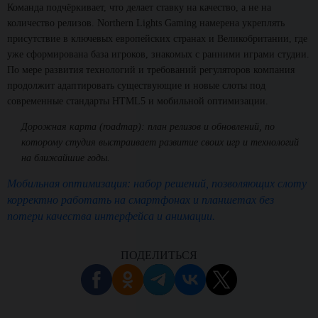
Команда подчёркивает, что делает ставку на качество, а не на
количество релизов. Northern Lights Gaming намерена укреплять
присутствие в ключевых европейских странах и Великобритании, где
уже сформирована база игроков, знакомых с ранними играми студии.
По мере развития технологий и требований регуляторов компания
продолжит адаптировать существующие и новые слоты под
современные стандарты HTML5 и мобильной оптимизации.
Дорожная карта (roadmap): план релизов и обновлений, по
которому студия выстраивает развитие своих игр и технологий
на ближайшие годы.
Мобильная оптимизация: набор решений, позволяющих слоту
корректно работать на смартфонах и планшетах без
потери качества интерфейса и анимации.
ПОДЕЛИТЬСЯ