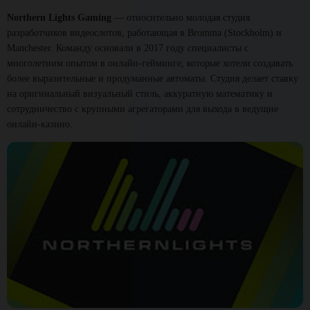
Northern Lights Gaming
— относительно молодая студия
разработчиков видеослотов, работающая в Bromma (Stockholm) и
Manchester. Команду основали в 2017 году специалисты с
многолетним опытом в онлайн‑гейминге, которые хотели создавать
более выразительные и продуманные автоматы. Студия делает ставку
на оригинальный визуальный стиль, аккуратную математику и
сотрудничество с крупными агрегаторами для выхода в ведущие
онлайн‑казино.