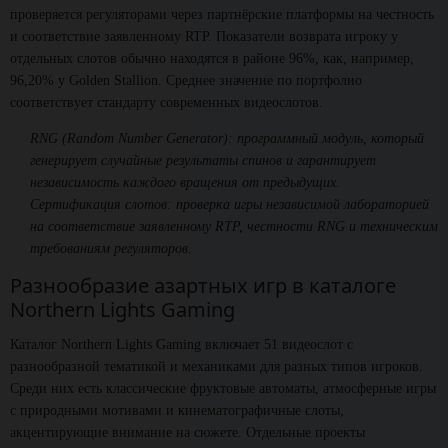
проверяется регуляторами через партнёрские платформы на честность
и соответствие заявленному RTP. Показатели возврата игроку у
отдельных слотов обычно находятся в районе 96%, как, например,
96,20% у Golden Stallion. Среднее значение по портфолио
соответствует стандарту современных видеослотов.
RNG (Random Number Generator): программный модуль, который
генерирует случайные результаты спинов и гарантирует
независимость каждого вращения от предыдущих.
Сертификация слотов: проверка игры независимой лабораторией
на соответствие заявленному RTP, честности RNG и техническим
требованиям регуляторов.
Разнообразие азартных игр в каталоге
Northern Lights Gaming
Каталог Northern Lights Gaming включает 51 видеослот с
разнообразной тематикой и механиками для разных типов игроков.
Среди них есть классические фруктовые автоматы, атмосферные игры
с природными мотивами и кинематографичные слоты,
акцентирующие внимание на сюжете. Отдельные проекты