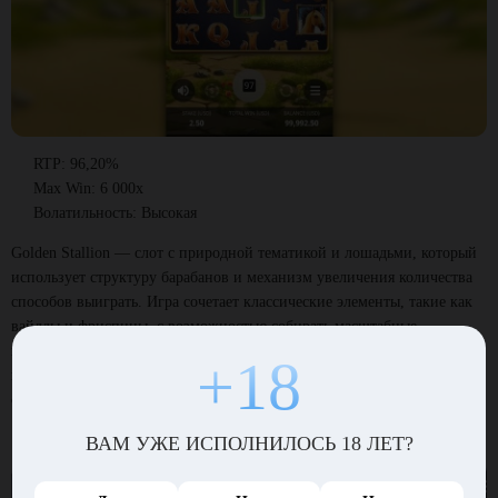
RTP: 96,20%
Max Win: 6 000x
Волатильность: Высокая
Golden Stallion — слот с природной тематикой и лошадьми, который
использует структуру барабанов и механизм увеличения количества
способов выиграть. Игра сочетает классические элементы, такие как
вайлды и фриспины, с возможностью собирать масштабные
комбинации благодаря расширяющимся барабанам. Высокая
+18
волатильность и максимальный выигрыш до 6 000x ставки делают
слот привлекательным для игроков, нацеленных на крупные выплаты.
Слот Divine Diamonds
ВАМ УЖЕ ИСПОЛНИЛОСЬ 18 ЛЕТ?