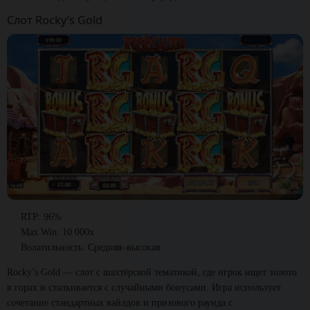
Слот Rocky’s Gold
RTP: 96%
Max Win: 10 000x
Волатильность: Средняя–высокая
Rocky’s Gold — слот с шахтёрской тематикой, где игрок ищет золото
в горах и сталкивается с случайными бонусами. Игра использует
сочетание стандартных вайлдов и призового раунда с