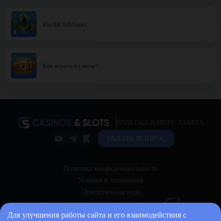
RioAff Affiliates
Как играть в слоты?
ВАШ ГИД В МИРЕ АЗАРТА
ЗАДАТЬ ВОПРОС
Политика конфиденциальности
Условия и положения
Ответственная игра
Для улучшения работы сайта и его взаимодействия с