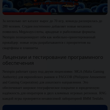
За несколько лет каталог вырос до 70 игр, команда расширилась до
200 человек. Студия постепенно добавляет новые механики:
появились Megaways-слоты, аркадные и рыболовные форматы.
Nextspin позиционирует себя как мобильно-ориентированный
провайдер: новые игры разрабатываются с приоритетом на
смартфоны и планшеты.
Лицензии и тестирование программного
обеспечения
Nextspin работает сразу под двумя лицензиями: MGA (Malta Gaming
Authority) для европейских рынков и PAGCOR (Philippine Amusement
and Gaming Corporation) для азиатского направления. Это
обеспечивает широкое географическое покрытие и юридическую
надёжность для операторов в двух ключевых игровых регионах. RNG
каждой игры проверяется независимой лабораторией BMM Testlabs.