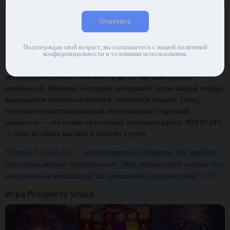
Ответить
RTP: 97.04%.
Max Win: 10 000х
Подтверждая свой возраст, вы соглашаетесь с нашей политикой
Волатильность: высокая.
конфиденциальности и условиями использования.
Golden War — военный слот в духе древнекитайской империи с
нестандартной сеткой 5-6-6-6-6-5 и до 117 649 выигрышных
комбинаций. Механика каскадных выигрышей: после каждой победы
выигрышные символы исчезают и заменяются новыми. Перед
запуском бесплатных вращений игрок выбирает стартовый
множитель — это влияет на итоговый потенциал раунда. RTP 97.04%
— один из самых высоких в каталоге студии.
*Сетка 5-6-6-6-6-5 — нестандартный формат, где крайние
барабаны меньше центральных.
Это увеличивает количество
выигрышных комбинаций по сравнению с классической 5×3.*
Игра Prosperity Snake