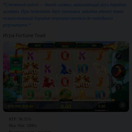
*Стековый вайлд — дикий символ, занимающий весь барабан
целиком. При появлении двух стековых вайлдов одного типа
незаполненный барабан перезапускается до победного
результата.*
Игра Fortune Toad
RTP: 96.55%.
Max Win: 1000х.