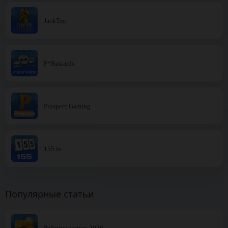
JackTop
F*Bastards
Prospect Gaming
155.io
Популярные статьи
Рейтинг казино 2026