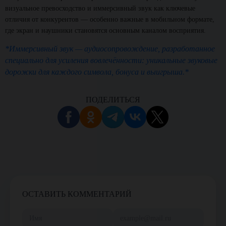
визуальное превосходство и иммерсивный звук как ключевые
отличия от конкурентов — особенно важные в мобильном формате,
где экран и наушники становятся основным каналом восприятия.
*Иммерсивный звук — аудиосопровождение, разработанное
специально для усиления вовлечённости: уникальные звуковые
дорожки для каждого символа, бонуса и выигрыша.*
ПОДЕЛИТЬСЯ
ОСТАВИТЬ КОММЕНТАРИЙ