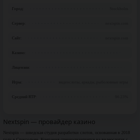
Город:
Stockholm
Сервер:
nextspin.com
Сайт:
nextspin.com
Казино:
Лицензии:
Игры:
видеослоты, аркады, рыболовные игры
Средний RTP:
96.23%
Nextspin — провайдер казино
Nextspin — шведская студия разработки слотов, основанная в 2018
году в Стокгольме. Компания специализируется на видеослотах с