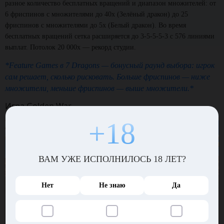
разное количество бесплатных вращений и диапазон множителей: от
6 фриспинов с множителями до 40x (Зелёный дракон) до 25
фриспинов с множителями до 5x (Белый дракон). Во время
бесплатных вращений сетка расширяется до 3-5-5-5-3 с 576 линиями
выплат. Потолок 20 000x — рекорд студии.
*
Feature
Games
в 7
Dragons
— бонусный раунд выбора: игрок
сам решает, сколько рисковать.
Больше фриспинов — ниже
множители, меньше фриспинов — выше множители.*
Игра Golden War
+18
ВАМ УЖЕ ИСПОЛНИЛОСЬ 18 ЛЕТ?
Нет
Не знаю
Да