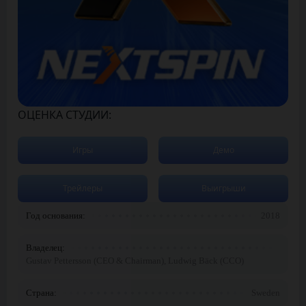
ОЦЕНКА СТУДИИ:
Игры
Демо
Трейлеры
Выигрыши
Год основания:
2018
Владелец:
Gustav Pettersson (CEO & Chairman), Ludwig Bäck (CCO)
Страна:
Sweden