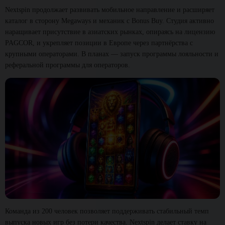
Nextspin продолжает развивать мобильное направление и расширяет
каталог в сторону Megaways и механик с Bonus Buy. Студия активно
наращивает присутствие в азиатских рынках, опираясь на лицензию
PAGCOR, и укрепляет позиции в Европе через партнёрства с
крупными операторами. В планах — запуск программы лояльности и
реферальной программы для операторов.
Команда из 200 человек позволяет поддерживать стабильный темп
выпуска новых игр без потери качества. Nextspin делает ставку на