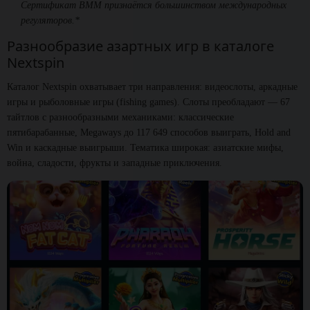
Сертификат BMM признаётся большинством международных
регуляторов.*
Разнообразие азартных игр в каталоге
Nextspin
Каталог Nextspin охватывает три направления: видеослоты, аркадные
игры и рыболовные игры (fishing games). Слоты преобладают — 67
тайтлов с разнообразными механиками: классические
пятибарабанные, Megaways до 117 649 способов выиграть, Hold and
Win и каскадные выигрыши. Тематика широкая: азиатские мифы,
война, сладости, фрукты и западные приключения.