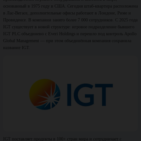
основанный в 1975 году в США. Сегодня штаб-квартира расположена
в Лас-Вегасе, дополнительные офисы работают в Лондоне, Риме и
Провиденсе. В компании занято более 7 000 сотрудников. С 2025 года
IGT существует в новой структуре: игровое подразделение бывшего
IGT PLC объединено с Everi Holdings и перешло под контроль Apollo
Global Management — при этом объединённая компания сохранила
название IGT.
IGT поставляет продукты в 100+ стран мира и сотрудничает с