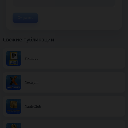
Свежие публикации
Pixmove
Nextspin
NardsClub