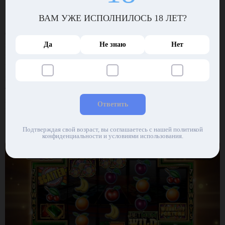
Max Win: 10,000x
Волатильность: Средняя
ВАМ УЖЕ ИСПОЛНИЛОСЬ 18 ЛЕТ?
Cleopatra — самый узнаваемый слот IGT, вышедший в наземных
Да
Не знаю
Нет
казино в 1990-е годы и перенесённый в онлайн в 2012 году. Игра
ведётся на поле 5×3 с 20 линиями выплат в тематике Древнего
Египта. Символ Клеопатры удваивает выигрыши при участии в
комбинации, а три скаттера-сфинкса дают 15 фриспинов с
трёхкратным множителем. Серия насчитывает более 10 продолжений,
включая Cleopatra II (Max Win 50,000x), Cleopatra Grand и версии
Ответить
MegaJackpots.
Слот Wheel of Fortune Triple Extreme Spin
Подтверждая свой возраст, вы соглашаетесь с нашей политикой
конфиденциальности и условиями использования.