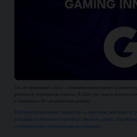
GiG не производит слоты — компания предоставляет казино-опер
решения и управляемые сервисы. В 2024 году вышла флагманская 
и лицензии в 36+ регулируемых рынках.
B
2B
-платформенный провайдер — компания, которая не 
готовую технологическую базу: движок сайта, обработк
соответствия требованиям регулятора.