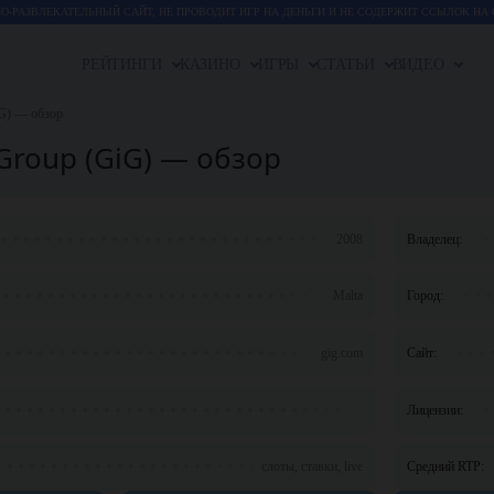
-РАЗВЛЕКАТЕЛЬНЫЙ САЙТ, НЕ ПРОВОДИТ ИГР НА ДЕНЬГИ И НЕ СОДЕРЖИТ ССЫЛОК НА 
РЕЙТИНГИ
КАЗИНО
ИГРЫ
СТАТЬИ
ВИДЕО
iG) — обзор
Group (GiG) — обзор
2008
Владелец:
Malta
Город:
gig.com
Сайт:
Лицензии:
слоты, ставки, live
Средний RTP: