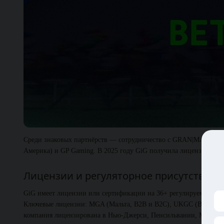
Среди знаковых партнёрств — сотрудничество с GRAN|MADRID с 20
Америка) и GP Gaming. В 2025 году GiG получила лицензии в 
Лицензии и регуляторное присутствие
GiG имеет лицензии или сертификации на 36+ регулируемых ры
Ключевые лицензии: MGA (Мальта, B2B и B2C), UKGC (Великобр
компания лицензирована в Нью-Джерси, Пенсильвании, Мэрилен