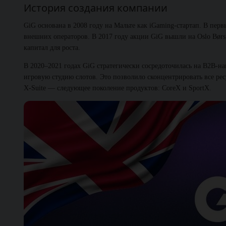
История создания компании
GiG основана в 2008 году на Мальте как iGaming-стартап. В пер
внешних операторов. В 2017 году акции GiG вышли на Oslo Børs
капитал для роста.
В 2020–2021 годах GiG стратегически сосредоточилась на B2B-н
игровую студию слотов. Это позволило сконцентрировать все рес
X-Suite — следующее поколение продуктов: CoreX и SportX.