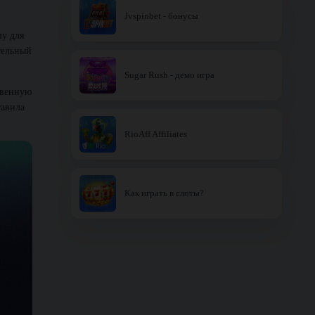
Jvspinbet - бонусы
му для
тельный
Sugar Rush - демо игра
твенную
тавила
RioAff Affiliates
Как играть в слоты?