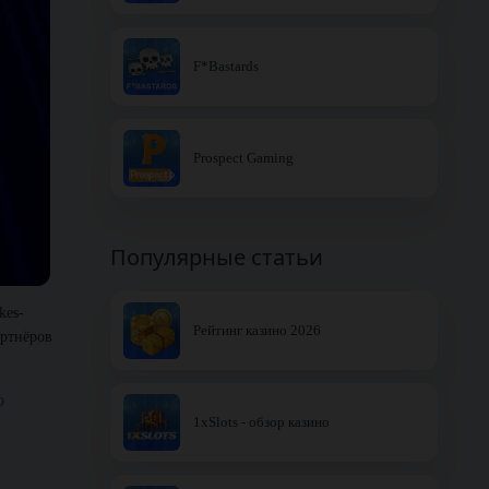
F*Bastards
Prospect Gaming
Популярные статьи
kes-
Рейтинг казино 2026
артнёров
о
1xSlots - обзор казино