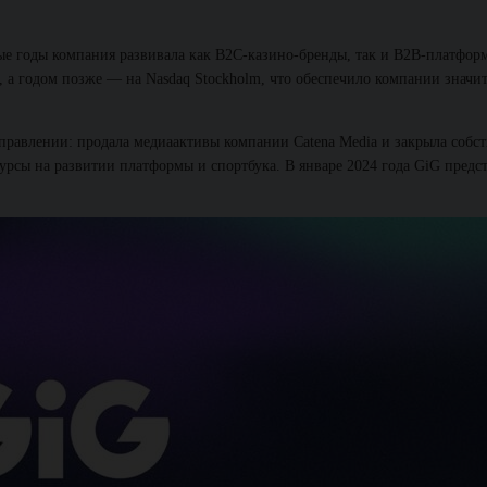
вые годы компания развивала как B2C-казино-бренды, так и B2B-платфор
, а годом позже — на Nasdaq Stockholm, что обеспечило компании значи
аправлении: продала медиаактивы компании Catena Media и закрыла собс
урсы на развитии платформы и спортбука. В январе 2024 года GiG предс