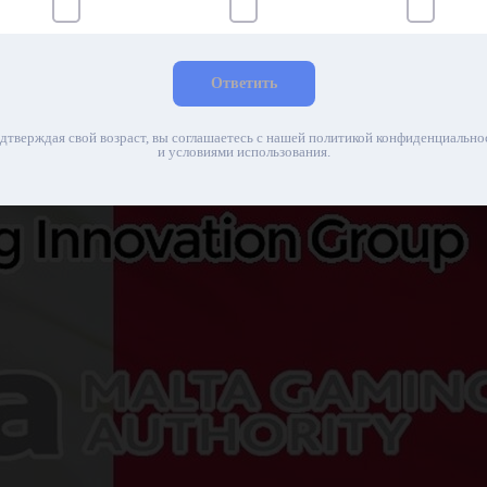
Ответить
дтверждая свой возраст, вы соглашаетесь с нашей политикой конфиденциально
и условиями использования.