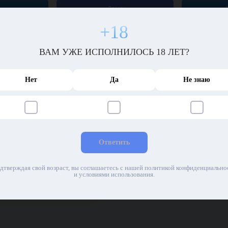
Демо
+18
ВАМ УЖЕ ИСПОЛНИЛОСЬ 18 ЛЕТ?
Нет
Да
Не знаю
Ответить
дтверждая свой возраст, вы соглашаетесь с нашей политикой конфиденциально
Supreme Spells
и условиями использования.