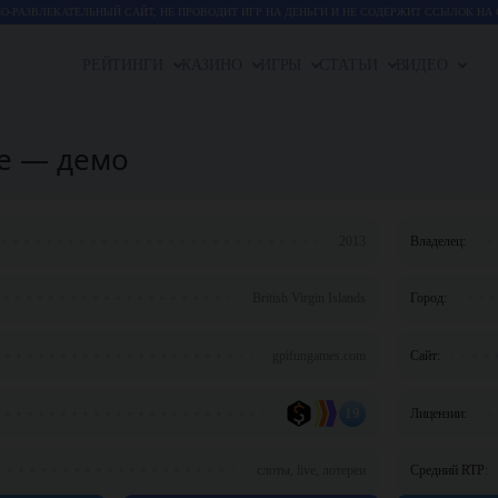
-РАЗВЛЕКАТЕЛЬНЫЙ САЙТ, НЕ ПРОВОДИТ ИГР НА ДЕНЬГИ И НЕ СОДЕРЖИТ ССЫЛОК НА 
РЕЙТИНГИ
КАЗИНО
ИГРЫ
СТАТЬИ
ВИДЕО
ve — демо
2013
Владелец:
British Virgin Islands
Город:
gpifungames.com
Сайт:
19
Лицензии:
слоты, live, лотереи
Средний RTP: