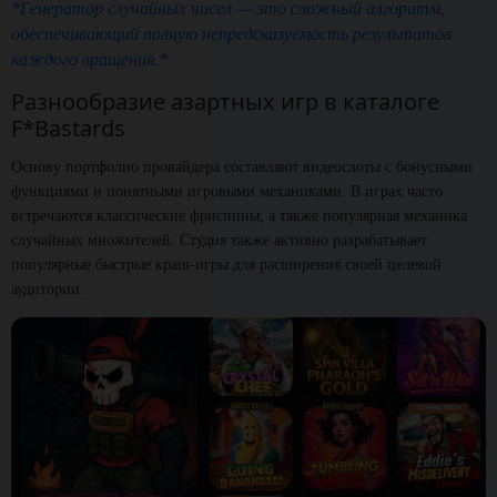
*Генератор случайных чисел — это сложный алгоритм,
обеспечивающий полную непредсказуемость результатов
каждого вращения.*
Разнообразие азартных игр в каталоге
F*Bastards
Основу портфолио провайдера составляют видеослоты с бонусными
функциями и понятными игровыми механиками. В играх часто
встречаются классические фриспины, а также популярная механика
случайных множителей. Студия также активно разрабатывает
популярные быстрые краш-игры для расширения своей целевой
аудитории.