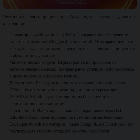
Честность игрового процесса провайдера подтверждена следующими
критериями:
Генератор случайных чисел (RNG): Программное обеспечение
имеет сертификаты RNG для 4 юрисдикций. Это гарантирует, что
каждый результат спина является криптографически защищенным
и абсолютно случайным.
Математические модели: Игры строятся на проверенных
математических моделях, которые ранее успешно использовались
в ритейл-секторе (наземных казино).
Доступность: Благодаря наличию локальных лицензий, игры
F*Bastards интегрируются через крупнейших агрегаторов
(SOFTSWISS, Slotegrator) и доступны более чем в 30
юрисдикциях по всему миру.
Признание: В 2024 году флагманская игра провайдера Bad
Babushkas была номинирована на премию CasinoBeats Game
Developer Awards в категории «Game Design & Art Direction», что
подтверждает высокий стандарт качества разработки.