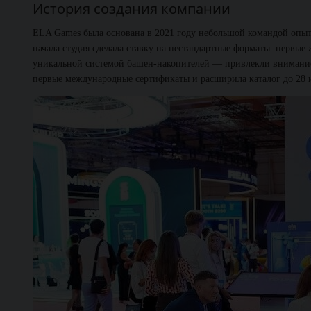
История создания компании
ELA Games была основана в 2021 году небольшой командой опытн
начала студия сделала ставку на нестандартные форматы: первые 
уникальной системой башен-накопителей — привлекли внимание
первые международные сертификаты и расширила каталог до 28 и