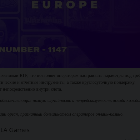
ачениями RTP, что позволяет операторам настраивать параметры под тре
итические и отчётные инструменты, а также круглосуточную поддержку.
 непосредственно внутри слота.
 обеспечивающая полную случайность и непредсказуемость исхода каждо
ий орган, признанный большинством операторов онлайн-казино.
ELA Games