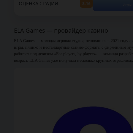
ОЦЕНКА СТУДИИ:
8.16
Игры
ELA Games — провайдер казино
ELA Games — молодая игровая студия, основанная в 2021 году с
игры, плинко и нестандартные казино-форматы с фирменным м
работает под девизом «For players, by players» — команда разра
возраст, ELA Games уже получила несколько крупных отраслевых