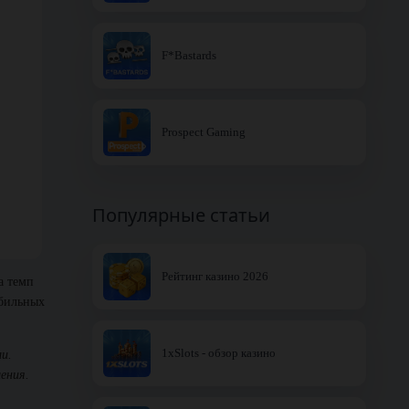
F*Bastards
Prospect Gaming
Популярные статьи
Рейтинг казино 2026
а темп
обильных
1xSlots - обзор казино
и.
ения.