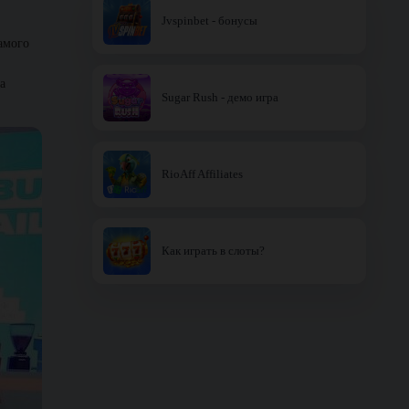
Jvspinbet - бонусы
амого
а
Sugar Rush - демо игра
RioAff Affiliates
Как играть в слоты?