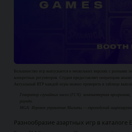
Большинство игр выпускается в нескольких версиях с разными зн
конкретных регуляторов. Студия предоставляет операторам анал
Актуальный RTP каждой игры можно проверить в таблице выплат
Генератор случайных чисел (ГСЧ): компьютерная программа,
раунда.
MGA: Игровое управление Мальты — европейский лицензирующ
Разнообразие азартных игр в каталоге 