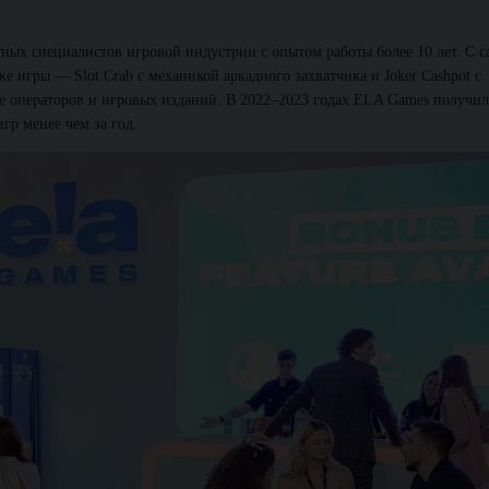
ых специалистов игровой индустрии с опытом работы более 10 лет. С с
же игры — Slot Crab с механикой аркадного захватчика и Joker Cashpot с
 операторов и игровых изданий. В 2022–2023 годах ELA Games получил
гр менее чем за год.