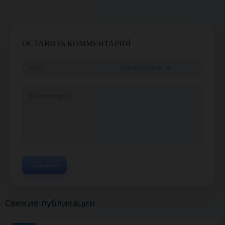
ОСТАВИТЬ КОММЕНТАРИЙ
Свежие публикации