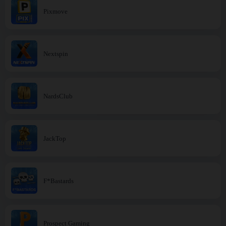
Pixmove
Nextspin
NardsClub
JackTop
F*Bastards
Prospect Gaming