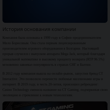
История основания компании
Компания была основана в 1999 году в Софии предпринимателем
Мило Борисовым. Она стала первым лицензированным
производителем игрового оборудования в Болгарии. Настоящий
прорыв случился с выпуском аппарата Mega Jack, который благодаря
уникальной математике и высокому проценту возврата (RTP 96.5%)
мгновенно завоевал популярность в странах СНГ и Балтии. ​
В 2012 году компания вышла на онлайн-рынок, запустив бренд CT
Interactive. Это позволило перенести любимые миллионами игры в
интернет. В 2019 году, в честь 20-летия, произошел ребрендинг:
Casino Technology сменила название на CT Gaming, подчеркивая свою
эволюцию и стремление к новым технологиям. ​