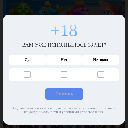
+18
RTP: 97%
Fish Day — один из наиболее популярных слотов Champion Studio с
ВАМ УЖЕ ИСПОЛНИЛОСЬ 18 ЛЕТ?
тематикой рыбалки и подводного мира. Игра построена на механике
Scatter Pays — выигрыши формируются без фиксированных линий,
по группам одинаковых символов. Бонусный раунд активируется
Да
Нет
Не знаю
скаттерами и даёт серию фриспинов; простая структура делает игру
доступной для новых игроков, а RTP 97% — одним из наиболее
щедрых в каталоге провайдера.
Слот Wolf Syndicate
Ответить
Подтверждая свой возраст, вы соглашаетесь с нашей политикой
конфиденциальности и условиями использования.