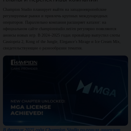
Champion Studio планирует выйти на западноевропейские
регулируемые рынки и привлечь крупных международных
операторов. Параллельно компания расширяет каталог: на
официальном сайте championstudio.net/en регулярно появляются
анонсы новых игр. В 2024–2025 годах провайдер выпустил слоты
Cassiopeia 2, Kong of the Jungle, Elegance’s Mirage и Ice Cream Mix,
свидетельствующие о разнообразии тематик.
В феврале 2025 года Champion Studio получила лицензию