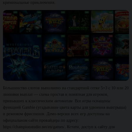
криминальные приключения.
Большинство слотов выполнено на стандартной сетке 5×3 с 10 или 20
линиями выплат — схема простая и понятная для игроков,
привыкших к классическим автоматам. Все игры оснащены
функцией Gamble (угадывание цвета карты для удвоения выигрыша)
и режимом фриспинов. Демо-версии всех игр доступны на
официальном сайте провайдера по адресу:
https://championstudio.net/en/games/. Кстати, доступ к сайту для