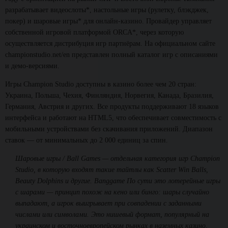
разрабатывает видеослоты*, настольные игры (рулетку, блэкджек,
покер) и шаровые игры* для онлайн-казино. Провайдер управляет
собственной игровой платформой ORCA*, через которую
осуществляется дистрибуция игр партнёрам. На официальном сайте
championstudio.net/en представлен полный каталог игр с описаниями
и демо-версиями.
Игры Champion Studio доступны в казино более чем 20 стран:
Украина, Польша, Чехия, Финляндия, Норвегия, Канада, Бразилия,
Германия, Австрия и других. Все продукты поддерживают 18 языков
интерфейса и работают на HTML5, что обеспечивает совместимость с
мобильными устройствами без скачивания приложений. Диапазон
ставок — от минимальных до 2 000 единиц за спин.
Шаровые игры / Ball Games — отдельная категория игр Champion
Studio, в которую входят такие тайтлы как Scatter Win Balls,
Beauty Dolphins и другие. Banggame По сути это лотерейные игры
с шарами — принцип похож на кено или бинго: шары случайно
выпадают, а игрок выигрывает при совпадении с заданными
числами или символами. Это нишевый формат, популярный на
украинском и восточноевропейском рынках в наземных казино,