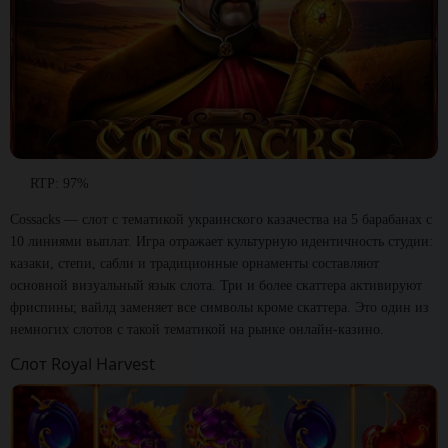
RTP: 97%
Cossacks — слот с тематикой украинского казачества на 5 барабанах с
10 линиями выплат. Игра отражает культурную идентичность студии:
казаки, степи, сабли и традиционные орнаменты составляют
основной визуальный язык слота. Три и более скаттера активируют
фриспины; вайлд заменяет все символы кроме скаттера. Это один из
немногих слотов с такой тематикой на рынке онлайн-казино.
Слот Royal Harvest