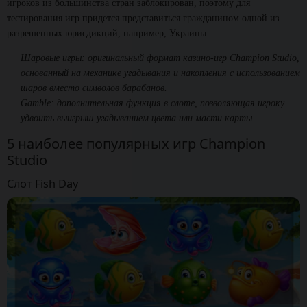
игроков из большинства стран заблокирован, поэтому для
тестирования игр придется представиться гражданином одной из
разрешенных юрисдикций, например, Украины.
Шаровые игры: оригинальный формат казино-игр Champion Studio,
основанный на механике угадывания и накопления с использованием
шаров вместо символов барабанов.
Gamble: дополнительная функция в слоте, позволяющая игроку
удвоить выигрыш угадыванием цвета или масти карты.
5 наиболее популярных игр Champion
Studio
Слот Fish Day