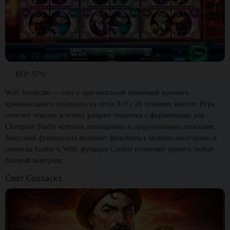
RTP: 97%
Wolf Syndicate — слот с оригинальной тематикой волчьего
криминального синдиката на сетке 3×3 с 20 линиями выплат. Игра
сочетает тёмную эстетику gangster-тематики с фирменными для
Champion Studio чёткими анимациями и продуманными иконками.
Бонусный функционал включает фриспины с мультипликаторами и
символы Scatter и Wild; функция Gamble позволяет удвоить любой
базовый выигрыш.
Слот Cossacks