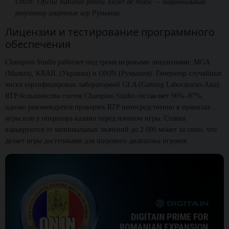
ONJN: Oficiul National pentru Jocuri de Noroc — национальный
регулятор азартных игр Румынии.
Лицензии и тестирование программного
обеспечения
Champion Studio работает под тремя игровыми лицензиями: MGA
(Мальта), KRAIL (Украина) и ONJN (Румыния). Генератор случайных
чисел сертифицирован лабораторией GLA (Gaming Laboratories Asia).
RTP большинства слотов Champion Studio составляет 96%–97%,
однако рекомендуется проверять RTP непосредственно в правилах
игры или у оператора казино перед началом игры. Ставки
варьируются от минимальных значений до 2 000 монет за спин, что
делает игры доступными для широкого диапазона игроков.