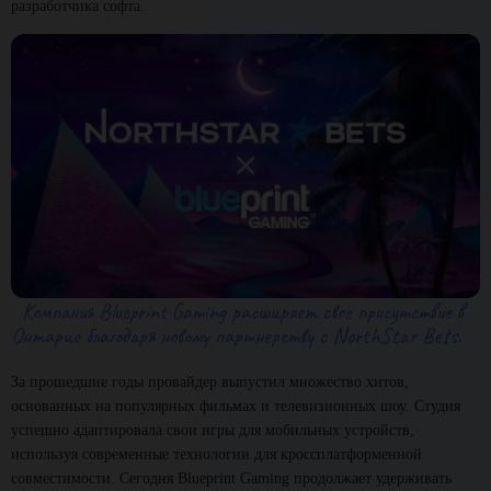
разработчика софта.
Компания Blueprint Gaming расширяет свое присутствие в
Онтарио благодаря новому партнерству с NorthStar Bets.
За прошедшие годы провайдер выпустил множество хитов,
основанных на популярных фильмах и телевизионных шоу. Студия
успешно адаптировала свои игры для мобильных устройств,
используя современные технологии для кроссплатформенной
совместимости. Сегодня Blueprint Gaming продолжает удерживать