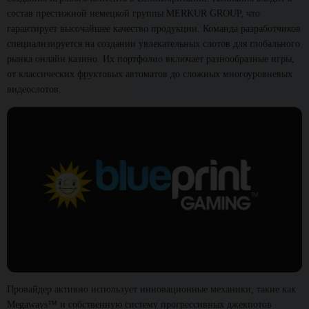
состав престижной немецкой группы MERKUR GROUP, что
гарантирует высочайшее качество продукции. Команда разработчиков
специализируется на создании увлекательных слотов для глобального
рынка онлайн казино. Их портфолио включает разнообразные игры,
от классических фруктовых автоматов до сложных многоуровневых
видеослотов.
Провайдер активно использует инновационные механики, такие как
Megaways™ и собственную систему прогрессивных джекпотов