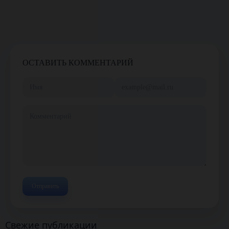
ОСТАВИТЬ КОММЕНТАРИЙ
Свежие публикации