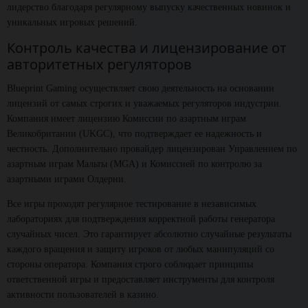
лидерство благодаря регулярному выпуску качественных новинок и
уникальных игровых решений.
Контроль качества и лицензирование от
авторитетных регуляторов
Blueprint Gaming осуществляет свою деятельность на основании
лицензий от самых строгих и уважаемых регуляторов индустрии.
Компания имеет лицензию Комиссии по азартным играм
Великобритании (UKGC), что подтверждает ее надежность и
честность. Дополнительно провайдер лицензирован Управлением по
азартным играм Мальты (MGA) и Комиссией по контролю за
азартными играми Олдерни.
Все игры проходят регулярное тестирование в независимых
лабораториях для подтверждения корректной работы генератора
случайных чисел. Это гарантирует абсолютно случайные результаты
каждого вращения и защиту игроков от любых манипуляций со
стороны оператора. Компания строго соблюдает принципы
ответственной игры и предоставляет инструменты для контроля
активности пользователей в казино.