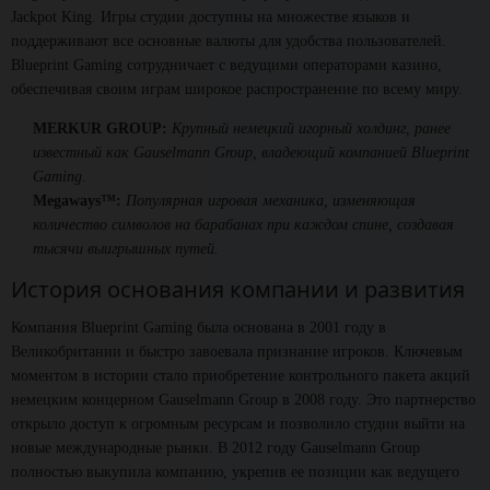
Jackpot King. Игры студии доступны на множестве языков и
поддерживают все основные валюты для удобства пользователей.
Blueprint Gaming сотрудничает с ведущими операторами казино,
обеспечивая своим играм широкое распространение по всему миру.
MERKUR GROUP:
Крупный немецкий игорный холдинг, ранее
известный как Gauselmann Group, владеющий компанией Blueprint
Gaming.
Megaways™:
Популярная игровая механика, изменяющая
количество символов на барабанах при каждом спине, создавая
тысячи выигрышных путей.
История основания компании и развития
Компания Blueprint Gaming была основана в 2001 году в
Великобритании и быстро завоевала признание игроков. Ключевым
моментом в истории стало приобретение контрольного пакета акций
немецким концерном Gauselmann Group в 2008 году. Это партнерство
открыло доступ к огромным ресурсам и позволило студии выйти на
новые международные рынки. В 2012 году Gauselmann Group
полностью выкупила компанию, укрепив ее позиции как ведущего