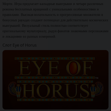
Морти. Игра предлагает каскадные выигрыши и четыре различных
режима бесплатных вращений с уникальными особенностями и
правилами. Высокая волатильность и прогрессивные множители в
бонусных раундах создают потенциал для действительно космических
выигрышей. Визуальный стиль полностью соответствует
оригинальному мультсериалу, радуя фанатов знакомыми персонажами
и локациями из разных измерений.
Слот Eye of Horus