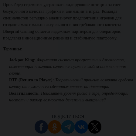
Провайдер стремится удерживать лидирующие позиции за счет
безупречного качества графики и анимации в играх. Команда
специалистов регулярно анализирует предпочтения игроков для
создания максимально актуального и востребованного контента.
Blueprint Gaming остается надежным партнером для операторов,
предлагая инновационные решения и стабильную платформу.​
Термины:
Jackpot King:
Фирменная система прогрессивных джекпотов,
позволяющая выиграть огромные суммы в любом подключенном
слоте.
RTP (Return to Player):
Теоретический процент возврата средств
игроку от суммы всех сделанных ставок на дистанции.
Волатильность:
Показатель уровня риска в игре, определяющий
частоту и размер возможных денежных выигрышей.
ПОДЕЛИТЬСЯ