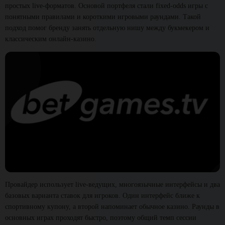
простых live-форматов. Основой портфеля стали fixed-odds игры с
понятными правилами и короткими игровыми раундами. Такой
подход помог бренду занять отдельную нишу между букмекером и
классическим онлайн-казино.
Провайдер использует live-ведущих, многоязычные интерфейсы и два
базовых варианта ставок для игроков. Один интерфейс ближе к
спортивному купону, а второй напоминает обычное казино. Раунды в
основных играх проходят быстро, поэтому общий темп сессии