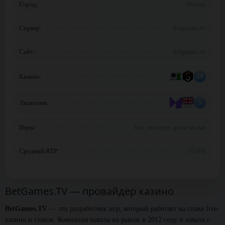
Город:
Vilnius
Сервер:
betgames.tv
Сайт:
betgames.tv
29
Казино:
5
Лицензии:
Игры:
live, лотереи, game shows
Средний RTP:
95.6%
BetGames.TV — провайдер казино
BetGames.TV
— это разработчик игр, который работает на стыке live-
казино и ставок. Компания вышла на рынок в 2012 году и начала с