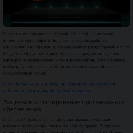
Сегодня компания связана с Литвой и Мальтой, а в открытых
источниках указан офис в Вильнюсе. Провайдер работает
одновременно в цифровом и наземном канале распространения своих
продуктов. По данным компании, ее игры представлены у сотен
партнеров на большом количестве игровых сайтов. Это показывает,
что бренд давно перешел из нишевого сегмента в устойчивый
международный формат.
Omnichannel — это модель, при которой один продукт
работает сразу в онлайн и офлайн-каналах.
Лицензии и тестирование программного
обеспечения
BetGames.TV работает на регулируемых рынках и указывает
несколько действующих лицензий в разных странах. В открытых
источниках перечислены Великобритания, Мальта, Литва, Италия,