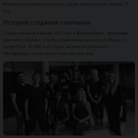
Несмотря на маленькую команду, студия выпустила уже больше 70
игр.
История создания компании
Студию основали в январе 2019 года в Йоханнесбурге. Художники
работают в Дурбане, а часть разработчиков находится в Индии, в
городе Пуне. В 2020 году студия заключила соглашение с
Microgaming и начала делать игры для этой сети.