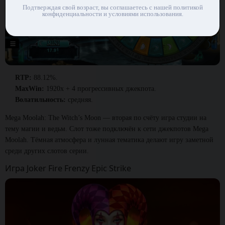
Подтверждая свой возраст, вы соглашаетесь с нашей политикой
конфиденциальности и условиями использования.
RTP:
88.12%.
MaxWin:
1920х + 4 прогрессивных джекпота.
Волатильность:
средняя.
Mega Moolah: The Witch’s Moon — вторая по счёту игра студии на
тему магии и ведьм. Слот тоже подключён к сети джекпотов Mega
Moolah. Тёмная атмосфера и лунная тематика делают игру заметной
среди других слотов серии.
Игра Joker Fire Frenzy Epic Strike