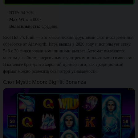
RTP:
94.70%.
Max Win:
5 000x.
Волатильность:
Средняя.
Reel Hot 7’s Fruit — это классический фруктовый слот в современной
обработке от Ainsworth. Игра вышла в 2020 году и использует сетку
5×3 с 20 фиксированными линиями выплат. Автомат выделяется
чистым дизайном, энергичным саундтреком и понятными символами.
В каталоге бренда это хороший пример того, как традиционный
формат можно освежить без потери узнаваемости.
Слот Mystic Moon: Big Hit Bonanza