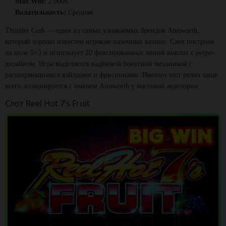
Max Win:
2 000x.
Волатильность:
Средняя.
Thunder Cash — один из самых узнаваемых брендов Ainsworth,
который хорошо известен игрокам наземных казино. Слот построен
на поле 5×3 и использует 20 фиксированных линий выплат с ретро-
дизайном. Игра выделяется надёжной бонусной механикой с
расширяющимися вайлдами и фриспинами. Именно этот релиз чаще
всего ассоциируется с именем Ainsworth у массовой аудитории.
Слот Reel Hot 7’s Fruit