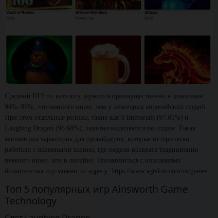
Средний RTP по каталогу держится преимущественно в диапазоне
94%–96%, что немного ниже, чем у некоторых европейских студий.
При этом отдельные релизы, такие как 8 Immortals (97.01%) и
Laughing Dragon (96.68%), заметно выделяются по отдаче. Такая
математика характерна для провайдеров, которые исторически
работали с наземными казино, где модели возврата традиционно
немного ниже, чем в онлайне. Ознакомиться с описаниями
большинства игр можно по адресу: https://www.agtslots.com/us/games.
Топ 5 популярных игр Ainsworth Game
Technology
Слот Laughing Dragon