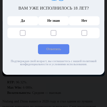
на выбор. Для студии это один из самых показательных примеров
сочетания понятного азиатского сюжета и сильной математики.
ВАМ УЖЕ ИСПОЛНИЛОСЬ 18 ЛЕТ?
Слот Niulang and Zhinu
Да
Не знаю
Нет
Ответить
Подтверждая свой возраст, вы соглашаетесь с нашей политикой
конфиденциальности и условиями использования.
RTP:
96.32%.
Max Win:
6 000x.
Волатильность:
Средняя — высокая.
Niulang and Zhinu вышел в 2020 году и стал одним из лучших
релизов компании по потенциалу выигрыша. Слот рассказывает