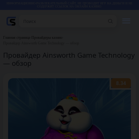
ИНФОРМАЦИОННО-РАЗВЛЕКАТЕЛЬНЫЙ САЙТ, НЕ ПРОВОДИТ ИГР НА ДЕНЬГИ И НЕ
СОДЕРЖИТ ССЫЛОК НА ОНЛАЙН КАЗИНО.
Поиск
Главная страница
•
Провайдеры казино
•
РЕЙТИНГИ
Провайдер Ainsworth Game Technology — обзор
Провайдер Ainsworth Game Technology
КАЗИНО
— обзор
ИГРЫ
8.34
СТАТЬИ
ВИДЕО