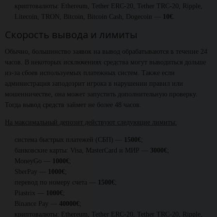
криптовалюты: Ethereum, Tether ERC-20, Tether TRC-20, Ripple,
Litecoin, TRON, Bitcoin, Bitcoin Cash, Dogecoin —
10€
.
Скорость вывода и лимиты
Обычно, большинство заявок на вывод обрабатываются в течение 24
часов. В некоторых исключениях средства могут выводиться дольше
из-за сбоев используемых платежных систем. Также если
администрация заподозрит игрока в нарушении правил или
мошенничестве, она может запустить дополнительную проверку.
Тогда вывод средств займет не более 48 часов.
На максимальный депозит действуют следующие лимиты:
система быстрых платежей (СБП) —
1500€
;
банковские карты: Visa, MasterCard и МИР —
3000€
;
MoneyGo —
1000€
;
SberPay —
1000€
;
перевод по номеру счета —
1500€
;
Piastrix —
1000€
;
Binance Pay —
40000€
;
криптовалюты: Ethereum, Tether ERC-20, Tether TRC-20, Ripple,