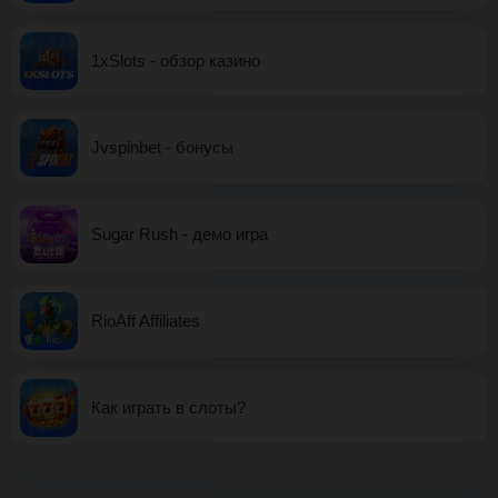
1xSlots - обзор казино
Jvspinbet - бонусы
Sugar Rush - демо игра
RioAff Affiliates
Как играть в слоты?