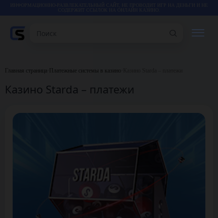
ИНФОРМАЦИОННО-РАЗВЛЕКАТЕЛЬНЫЙ САЙТ, НЕ ПРОВОДИТ ИГР НА ДЕНЬГИ И НЕ
СОДЕРЖИТ ССЫЛОК НА ОНЛАЙН КАЗИНО.
Поиск
РЕЙТИНГИ
Главная страница
•
Платежные системы в казино
•
Казино Starda – платежи
Казино Starda – платежи
КАЗИНО
ИГРЫ
СТАТЬИ
ВИДЕО