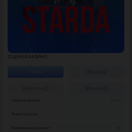
ОЦЕНКА КАЗИНО:
Играть
Видео
Депозиты
Выводы
Скорость вывода:
2 часа
Лимит в неделю:
Минимальный депозит:
3€