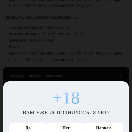
Litecoin, TRON, Bitcoin, Bitcoin Cash, Dogecoin.
Для вывода доступны следующие методы:
система быстрых платежей (СБП);
банковские карты: Visa, MasterCard и МИР;
перевод по номеру счета;
Piastrix;
криптовалюты: Ethereum, Tether ERC-20, Tether TRC-20, Ripple,
Litecoin, TRON, Bitcoin, Bitcoin Cash, Dogecoin.
+18
ВАМ УЖЕ ИСПОЛНИЛОСЬ 18 ЛЕТ?
Да
Нет
Не знаю