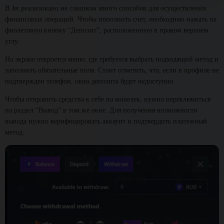
В Jet реализовано не слишком много способов для осуществления
финансовых операций. Чтобы пополнить счет, необходимо нажать на
фиолетовую кнопку “Депозит”, расположенную в правом верхнем
углу.
На экране откроется меню, где требуется выбрать подходящий метод и
заполнить обязательные поля. Стоит отметить, что, если в профиле не
подтвержден телефон, окно депозита будет недоступно.
Чтобы отправить средства к себе на кошелек, нужно переключиться
на раздел “Вывод” в том же окне. Для получения возможности
вывода нужно верифицировать аккаунт и подтвердить платежный
метод.