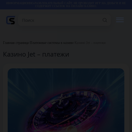
ИНФОРМАЦИОННО-РАЗВЛЕКАТЕЛЬНЫЙ САЙТ, НЕ ПРОВОДИТ ИГР НА ДЕНЬГИ И НЕ
СОДЕРЖИТ ССЫЛОК НА ОНЛАЙН КАЗИНО.
Поиск
РЕЙТИНГИ
Главная страница
•
Платежные системы в казино
•
Казино Jet – платежи
Казино Jet – платежи
КАЗИНО
ИГРЫ
СТАТЬИ
ВИДЕО