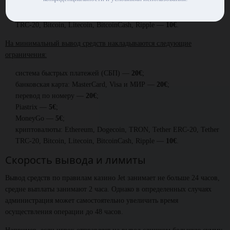
MoneyGo —
3€
;
криптовалюты: Ethereum, Dogecoin, TRON, Tether ERC-20, Tether
TRC-20, Bitcoin, Litecoin, BitcoinCash, Ripple —
10€
.
На минимальный вывод средств накладываются следующие
ограничения:
система быстрых платежей (СБП) —
20€
;
банковская карта: MasterCard, Visa и МИР —
20€
;
перевод по номеру —
20€
;
Piastrix —
5€
;
MoneyGo —
5€
;
криптовалюты: Ethereum, Dogecoin, TRON, Tether ERC-20, Tether
TRC-20, Bitcoin, Litecoin, BitcoinCash, Ripple —
10€
.
Скорость вывода и лимиты
Вывод средств по правилам казино Jet занимает не больше 24 часов,
средне выплаты занимают 2 часа. Однако в определенных случаях
администрация может самостоятельно увеличить время
осуществления операции до 48 часов.