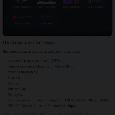
Платежные системы
Для ввода средств доступны следующие системы:
система быстрых платежей (СБП);
банковская карта: MasterCard, Visa и МИР;
перевод по номеру;
Sber Pay;
Piastrix;
Binance Pay;
MoneyGo;
криптовалюты: Ethereum, Dogecoin, TRON, Tether ERC-20, Tether
TRC-20, Bitcoin, Litecoin, BitcoinCash, Ripple.