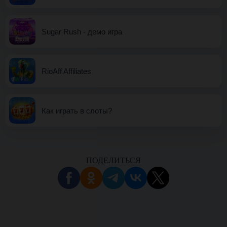
Sugar Rush - демо игра
RioAff Affiliates
Как играть в слоты?
ПОДЕЛИТЬСЯ