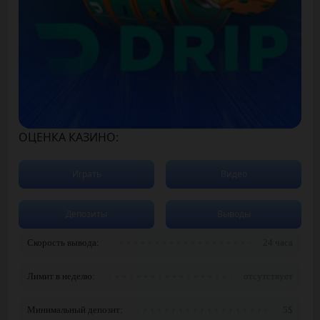
ОЦЕНКА КАЗИНО:
Играть
Видео
Депозиты
Выводы
Скорость вывода:
24 часа
Лимит в неделю:
отсутствует
Минимальный депозит:
5$