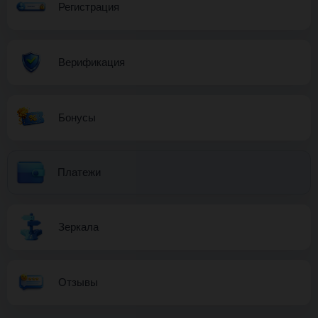
Регистрация
Верификация
Бонусы
Платежи
Зеркала
Отзывы