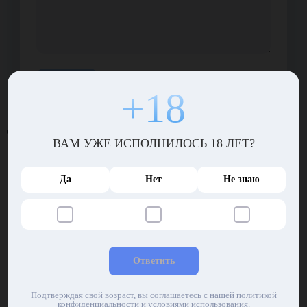
+18
Другие видео
ВАМ УЖЕ ИСПОЛНИЛОСЬ 18 ЛЕТ?
Да
Нет
Не знаю
Ответить
Подтверждая свой возраст, вы соглашаетесь с нашей политикой
конфиденциальности и условиями использования.