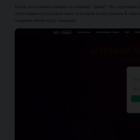
После этого можно кликать на клавишу “Далее”. На следующем э
этого появится последнее окно, в котором нужно указать E-mail 
создания учетки будет завершен.