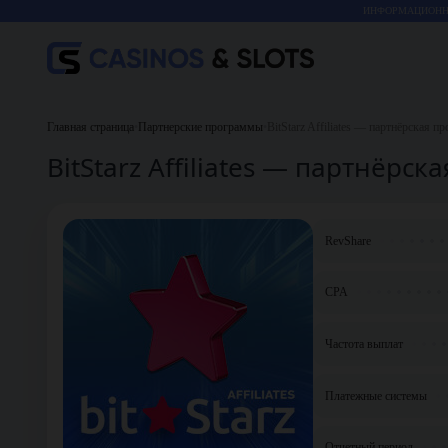
ИНФОРМАЦИОННО
Главная страница
•
Партнерские программы
•
BitStarz Affiliates — партнёрская п
BitStarz Affiliates — партнёрс
RevShare
CPA
Частота выплат
Платежные системы
Отчетный период