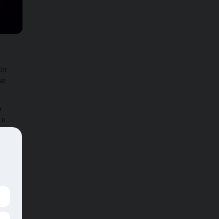
Тот
ые
т
 и