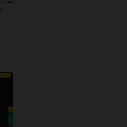
й Судан,
я,