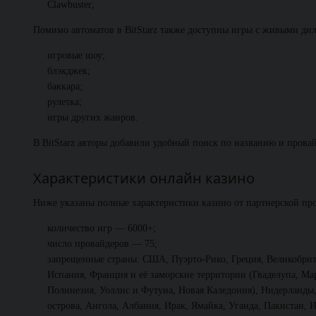
Clawbuster;
Помимо автоматов в BitStarz также доступны игры с живыми диле
игровые шоу;
блэкджек;
баккара;
рулетка;
игры других жанров.
В BitStarz авторы добавили удобный поиск по названию и прова
Характеристики онлайн казино
Ниже указаны полные характеристики казино от партнерской про
количество игр — 6000+;
число провайдеров — 75;
запрещенные страны: США, Пуэрто-Рико, Греция, Великобрита
Испания, Франция и её заморские территории (Гваделупа, Ма
Полинезия, Уоллис и Футуна, Новая Каледония), Нидерланды,
острова, Ангола, Албания, Ирак, Ямайка, Уганда, Пакистан, 