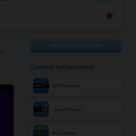
Официальный сайт
ет
Свежие публикации
RSP Partners
Sprut Partners
Bona Fides