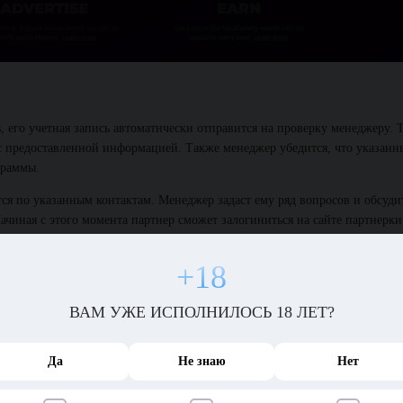
tes, его учетная запись автоматически отправится на проверку менеджеру. 
с предоставленной информацией. Также менеджер убедится, что указанн
граммы.
ся по указанным контактам. Менеджер задаст ему ряд вопросов и обсуди
ачиная с этого момента партнер сможет залогиниться на сайте партнерки
+18
ВАМ УЖЕ ИСПОЛНИЛОСЬ 18 ЛЕТ?
rz. Ниже приведем его краткие характеристики.
Да
Не знаю
Нет