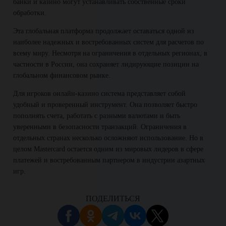
банки и казино могут устанавливать собственные сроки
обработки.
Эта глобальная платформа продолжает оставаться одной из
наиболее надежных и востребованных систем для расчетов по
всему миру. Несмотря на ограничения в отдельных регионах, в
частности в России, она сохраняет лидирующие позиции на
глобальном финансовом рынке.
Для игроков онлайн-казино система представляет собой
удобный и проверенный инструмент. Она позволяет быстро
пополнять счета, работать с разными валютами и быть
уверенными в безопасности транзакций. Ограничения в
отдельных странах несколько осложняют использование. Но в
целом Mastercard остается одним из мировых лидеров в сфере
платежей и востребованным партнером в индустрии азартных
игр.
ПОДЕЛИТЬСЯ