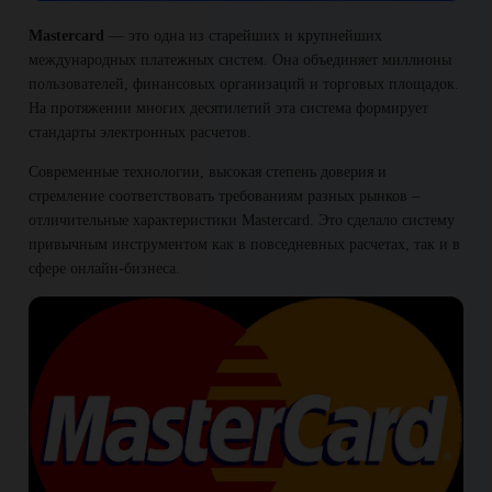
Mastercard
— это одна из старейших и крупнейших
международных платежных систем. Она объединяет миллионы
пользователей, финансовых организаций и торговых площадок.
На протяжении многих десятилетий эта система формирует
стандарты электронных расчетов.
Современные технологии, высокая степень доверия и
стремление соответствовать требованиям разных рынков –
отличительные характеристики Mastercard. Это сделало систему
привычным инструментом как в повседневных расчетах, так и в
сфере онлайн-бизнеса.