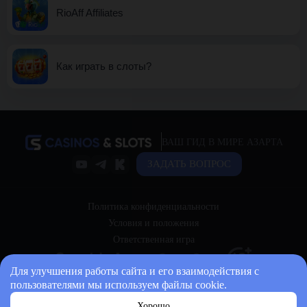
RioAff Affiliates
Как играть в слоты?
ВАШ ГИД В МИРЕ АЗАРТА
ЗАДАТЬ ВОПРОС
Политика конфиденциальности
Условия и положения
Ответственная игра
Для улучшения работы сайта и его взаимодействия с
пользователями мы используем файлы cookie.
© 2026 casinos-and-slots.bet Все права защищены.
Хорошо