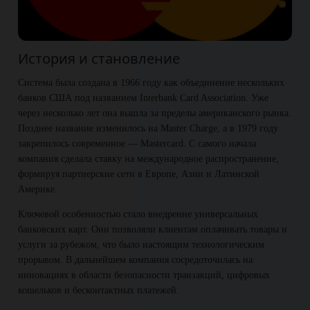
История и становление
Система была создана в 1966 году как объединение нескольких
банков США под названием Interbank Card Association. Уже
через несколько лет она вышла за пределы американского рынка.
Позднее название изменилось на Master Charge, а в 1979 году
закрепилось современное — Mastercard. С самого начала
компания сделала ставку на международное распространение,
формируя партнерские сети в Европе, Азии и Латинской
Америке.
Ключевой особенностью стало внедрение универсальных
банковских карт. Они позволяли клиентам оплачивать товары и
услуги за рубежом, что было настоящим технологическим
прорывом. В дальнейшем компания сосредоточилась на
инновациях в области безопасности транзакций, цифровых
кошельков и бесконтактных платежей.