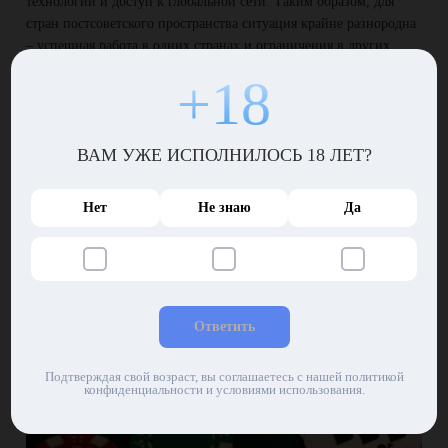
технологии и доступ к глобальной сети. Таким образом, для
стран постсоветского пространства ситуация крайне разнородна
– успешная работа в одних странах и ограничения в других.
Использование в онлайн-казино
+18
Сфера онлайн-гемблинга активно интегрирует Mastercard как
универсальное платежное средство. Казино ценят эту систему за
ВАМ УЖЕ ИСПОЛНИЛОСЬ 18 ЛЕТ?
устойчивость, простоту подключения и глобальное
распространение.
Нет
Не знаю
Да
Ответить
Подтверждая свой возраст, вы соглашаетесь с нашей политикой
конфиденциальности и условиями использования.