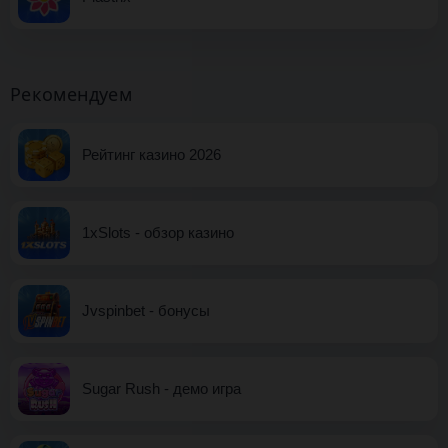
Рекомендуем
Рейтинг казино 2026
1xSlots - обзор казино
Jvspinbet - бонусы
Sugar Rush - демо игра