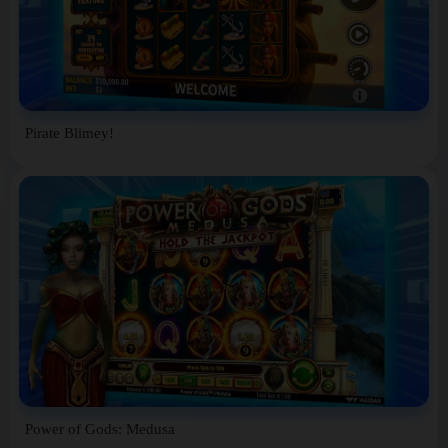
Pirate Blimey!
Power of Gods: Medusa