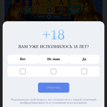
+18
Pyramid: Quest for Immortality
ВАМ УЖЕ ИСПОЛНИЛОСЬ 18 ЛЕТ?
Нет
Не знаю
Да
Ответить
Подтверждая свой возраст, вы соглашаетесь с нашей политикой
Queen of the Forest
конфиденциальности и условиями использования.