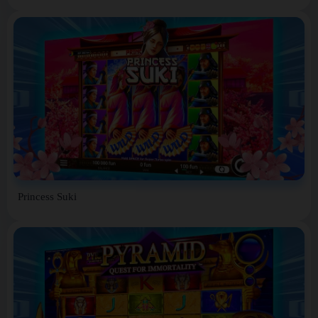
Princess Suki