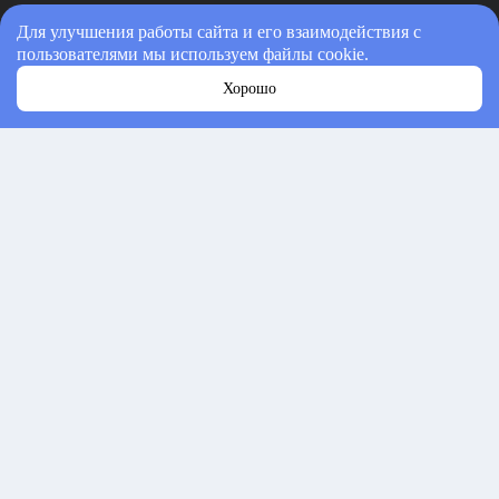
слота, понять его тематику, оценить уровень риска и заранее
Для улучшения работы сайта и его взаимодействия с
изучить правила. Такой формат удобен для пользователей,
пользователями мы используем файлы cookie.
которые хотят сравнивать игровые автоматы до запуска демо-
Хорошо
версии или игры на реальные деньги.
Подробнее
ВАШ ГИД В МИРЕ АЗАРТА
ЗАДАТЬ ВОПРОС
Политика конфиденциальности
Условия и положения
Ответственная игра