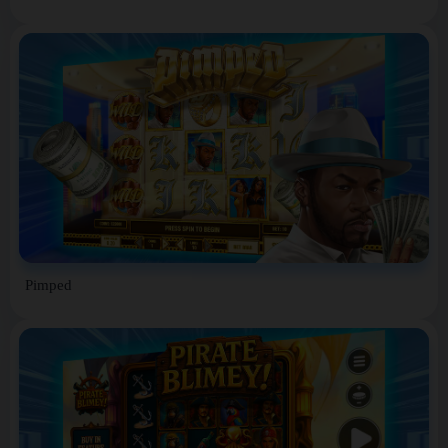
Pimped