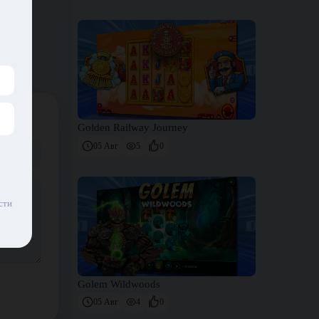
Golden Railway Journey
05 Авг
5
0
сти
Golem Wildwoods
05 Авг
4
0