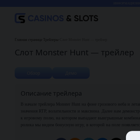
ИНФОРМАЦИОННО
Главная страница
•
Трейлеры
•
Слот Monster Hunt — трейлер
Слот Monster Hunt — трейлер
Обзор
Демо
Описание трейлера
В начале трейлера Monster Hunt на фоне грозового неба и л
значения RTP, волатильности и максвина. Далее нам демонстр
к игровому полю, на котором выпадают выигрышные комбина
ролика мы видим бонусную игру, в которой на поле появляетс