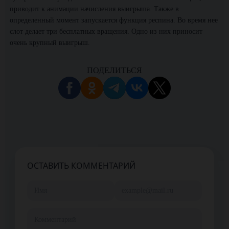
приводит к анимации начисления выигрыша. Также в
определенный момент запускается функция респина. Во время нее
слот делает три бесплатных вращения. Одно из них приносит
очень крупный выигрыш.
ПОДЕЛИТЬСЯ
ОСТАВИТЬ КОММЕНТАРИЙ