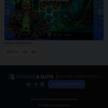
Golem Wildwoods
05 Авг
4
0
ВАШ ГИД В МИРЕ АЗАРТА
ЗАДАТЬ ВОПРОС
Политика конфиденциальности
Условия и положения