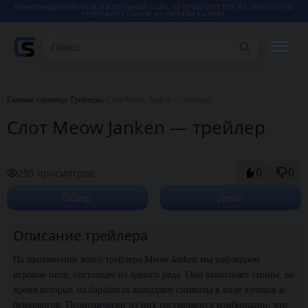
ИНФОРМАЦИОННО-РАЗВЛЕКАТЕЛЬНЫЙ САЙТ, НЕ ПРОВОДИТ ИГР НА ДЕНЬГИ И НЕ
СОДЕРЖИТ ССЫЛОК НА ОНЛАЙН КАЗИНО.
Поиск
РЕЙТИНГИ
Главная страница
•
Трейлеры
•
Слот Meow Janken — трейлер
Слот Meow Janken — трейлер
КАЗИНО
0
0
295 просмотров
ИГРЫ
Обзор
Демо
СТАТЬИ
Описание трейлера
ВИДЕО
На протяжении всего трейлера Meow Janken мы наблюдаем
игровое поле, состоящее из одного ряда. Оно выполняет спины, во
время которых на барабанах выпадают символы в виде кулаков и
бумерангов. Периодически из них составляются комбинации, что