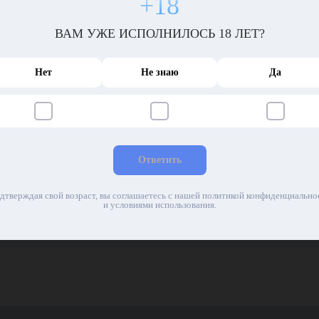
+18
ВАМ УЖЕ ИСПОЛНИЛОСЬ 18 ЛЕТ?
Нет
Не знаю
Да
Ответить
дтверждая свой возраст, вы соглашаетесь с нашей политикой конфиденциально
и условиями использования.