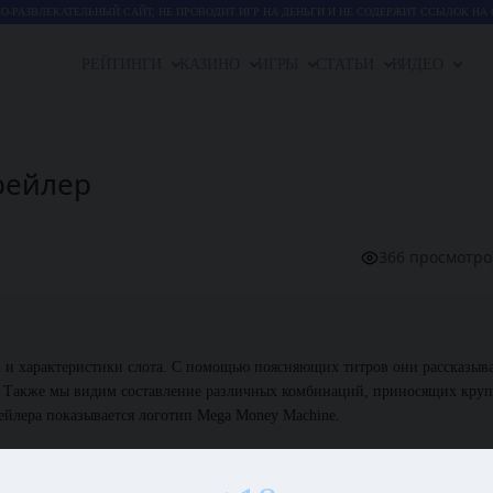
-РАЗВЛЕКАТЕЛЬНЫЙ САЙТ, НЕ ПРОВОДИТ ИГР НА ДЕНЬГИ И НЕ СОДЕРЖИТ ССЫЛОК НА 
РЕЙТИНГИ
КАЗИНО
ИГРЫ
СТАТЬИ
ВИДЕО
рейлер
366 просмотро
и и характеристики слота. С помощью поясняющих титров они рассказыв
е. Также мы видим составление различных комбинаций, приносящих кру
ейлера показывается логотип Mega Money Machine.