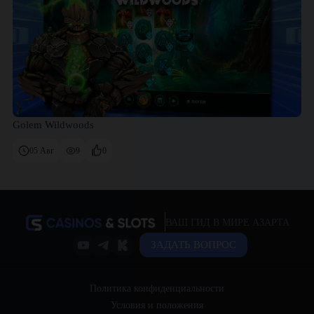
Golem Wildwoods
05 Авг
9
0
ВАШ ГИД В МИРЕ АЗАРТА
ЗАДАТЬ ВОПРОС
Политика конфиденциальности
Условия и положения