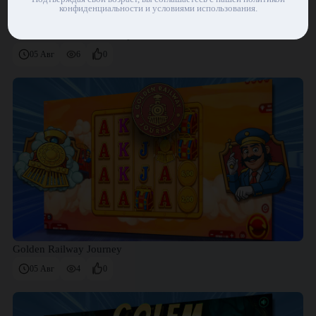
конфиденциальности и условиями использования.
Wolf Prime Diamond X Up
05 Авг
6
0
Golden Railway Journey
05 Авг
4
0