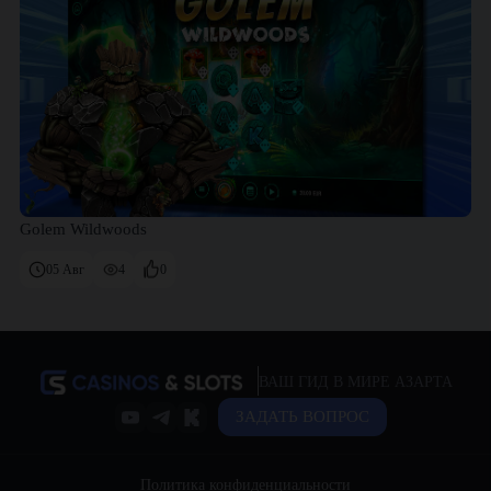
Golem Wildwoods
05 Авг
4
0
ВАШ ГИД В МИРЕ АЗАРТА
ЗАДАТЬ ВОПРОС
Политика конфиденциальности