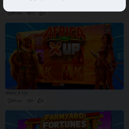
Book of Atem WowPot
08 Авг
13
0
Africa X Up
08 Авг
8
0