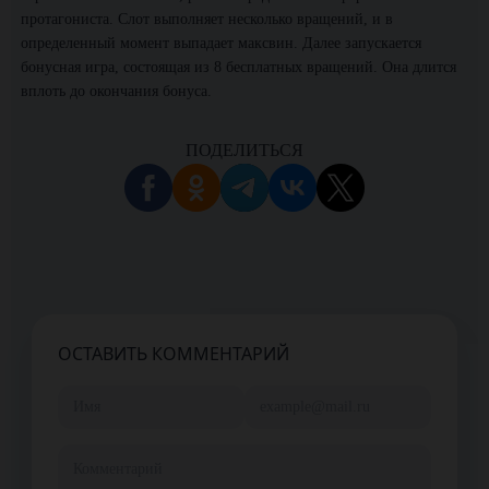
протагониста. Слот выполняет несколько вращений, и в
определенный момент выпадает максвин. Далее запускается
бонусная игра, состоящая из 8 бесплатных вращений. Она длится
вплоть до окончания бонуса.
ПОДЕЛИТЬСЯ
ОСТАВИТЬ КОММЕНТАРИЙ