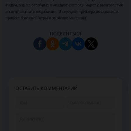
видим, как на барабанах выпадают символы монет с выигрышами
и специальные изображения. В середине трейлера показывается
процесс бонусной игры и значение максвина.
ПОДЕЛИТЬСЯ
ОСТАВИТЬ КОММЕНТАРИЙ