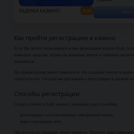
ОЦЕНКА КАЗИНО:
9.36
Играт
Как пройти регистрацию в казино
Если Вы хотите пользоваться всеми функциями казино Kush, потре
выводить средства, играть на реальные деньги и забирать разл
лояльности.
На первый взгляд может показаться, что создание учетки в каз
упростила его. Сегодня мы расскажем о регистрации в данном к
Способы регистрации
Создать учетку в Kush можно с помощью двух способов:
регистрация с использованием электронной почты;
через социальные сети.
Оба метода не занимают много времени. Поэтому даже начинающи