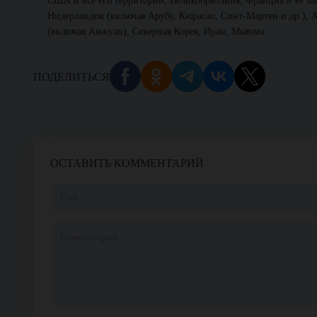
США и все его территории, Великобритания, Франция и её за
Нидерландов (включая Арубу, Кюрасао, Синт-Мартен и др.), 
(включая Анжуан), Северная Корея, Иран, Мьянма
ПОДЕЛИТЬСЯ
ОСТАВИТЬ КОММЕНТАРИЙ