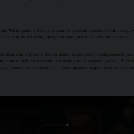
опке “Регистрация”. Авторы сделали ее большой и расположили вверху э
а экране появится меню, где нужно заполнить информационные экраны. 
ветственными бонусами. На нем можно посмотреть их содержимое и раз
 клике по ней боунс активируется сразу после создания учетки. И гемб
 углу виджета стоит клавиша “i”. Она открывает подробную информацию