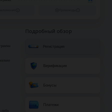
риложения
Промокоды
Подробный обзор
ограмма
Регистрация
имально
Верификация
Бонусы
Платежи
х-либо