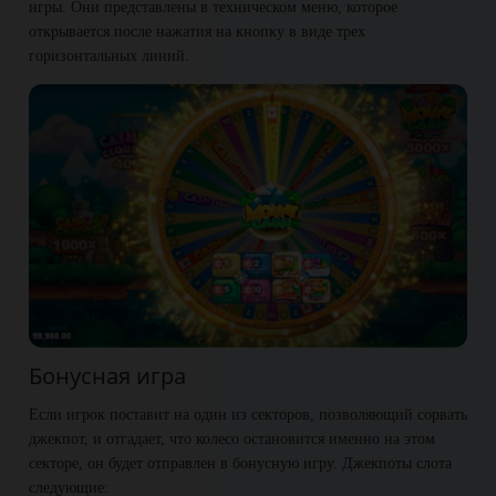
игры. Они представлены в техническом меню, которое
открывается после нажатия на кнопку в виде трех
горизонтальных линий.
Бонусная игра
Если игрок поставит на один из секторов, позволяющий сорвать
джекпот, и отгадает, что колесо остановится именно на этом
секторе, он будет отправлен в бонусную игру. Джекпоты слота
следующие: