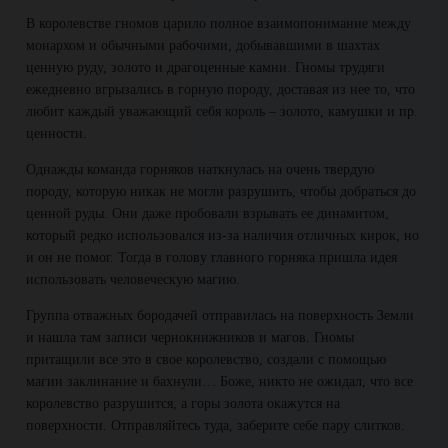
В королевстве гномов царило полное взаимопонимание между
монархом и обычными рабочими, добывавшими в шахтах
ценную руду, золото и драгоценные камни. Гномы трудяги
ежедневно вгрызались в горную породу, доставая из нее то, что
любит каждый уважающий себя король – золото, камушки и пр.
ценности.
Однажды команда горняков наткнулась на очень твердую
породу, которую никак не могли разрушить, чтобы добраться до
ценной руды. Они даже пробовали взрывать ее динамитом,
который редко использовался из-за наличия отличных кирок, но
и он не помог. Тогда в голову главного горняка пришла идея
использовать человеческую магию.
Группа отважных бородачей отправилась на поверхность Земли
и нашла там записи чернокнижников и магов. Гномы
притащили все это в свое королевство, создали с помощью
магии заклинание и бахнули… Боже, никто не ожидал, что все
королевство разрушится, а горы золота окажутся на
поверхности. Отправляйтесь туда, заберите себе пару слитков.