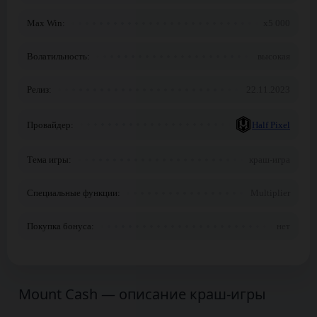
Max Win:
х5 000
Волатильность:
высокая
Релиз:
22.11.2023
Провайдер:
Half Pixel
Тема игры:
краш-игра
Специальные функции:
Multiplier
Покупка бонуса:
нет
Mount Cash — описание краш-игры