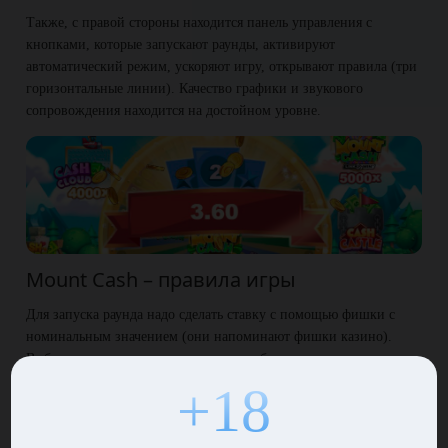
Также, с правой стороны находится панель управления с
кнопками, которые запускают раунды, активируют
автоматический режим, ускоряют игру, открывают правила (три
горизонтальные линии). Качество графики и звукового
сопровождения находится на достойном уровне.
Mount Cash – правила игры
Для запуска раунда надо сделать ставку с помощью фишки с
номинальным значением (они напоминают фишки казино).
Выбрав один номинал или разные гэмблер должен перетащить
их на поле для ставок, которое находится под колесом. На нем
+18
он выбирает тот вид сектора, на который он хочет поставить.
После этого запускается раунд и колесо начинает вращаться.