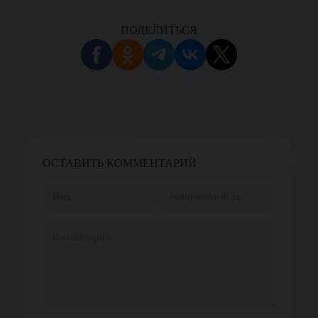
ПОДЕЛИТЬСЯ
ОСТАВИТЬ КОММЕНТАРИЙ