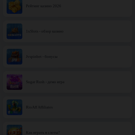
Рейтинг казино 2026
1xSlots - обзор казино
Jvspinbet - бонусы
Sugar Rush - демо игра
RioAff Affiliates
Как играть в слоты?