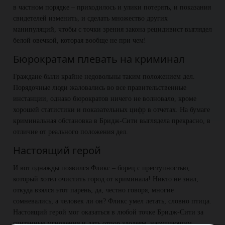
в частном порядке – приходилось и улики потерять, и показания
свидетелей изменить, и сделать множество других
манипуляций, чтобы с точки зрения закона рецидивист выглядел
белой овечкой, которая вообще не при чем!
Бюрократам плевать на криминал
Граждане были крайне недовольны таким положением дел.
Порядочные люди жаловались во все правительственные
инстанции, однако бюрократов ничего не волновало, кроме
хорошей статистики и показательных цифр в отчетах. На бумаге
криминальная обстановка в Бридж-Сити выглядела прекрасно, в
отличие от реального положения дел.
Настоящий герой
И вот однажды появился Фликс – борец с преступностью,
который хотел очистить город от криминала! Никто не знал,
откуда взялся этот парень, да, честно говоря, многие
сомневались, а человек ли он? Фликс умел летать, словно птица.
Настоящий герой мог оказаться в любой точке Бридж-Сити за
считанные мгновения и дать отпор злодеям, нарушающим