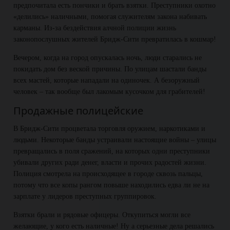
предпочитала есть пончики и брать взятки. Преступники охотно
«делились» наличными, помогая служителям закона набивать
карманы. Из-за бездействия алчной полиции жизнь
законопослушных жителей Бридж-Сити превратилась в кошмар!
Вечером, когда на город опускалась ночь, люди старались не
покидать дом без веской причины. По улицам шастали банды
всех мастей, которые нападали на одиночек. А безоружный
человек – так вообще был лакомым кусочком для грабителей!
Продажные полицейские
В Бридж-Сити процветала торговля оружием, наркотиками и
людьми. Некоторые банды устраивали настоящие войны – улицы
превращались в поля сражений, на которых одни преступники
убивали других ради денег, власти и прочих радостей жизни.
Полиция смотрела на происходящее в городе сквозь пальцы,
потому что все копы рангом повыше находились едва ли не на
зарплате у лидеров преступных группировок.
Взятки брали и рядовые офицеры. Откупиться могли все
желающие, у кого есть наличные! Ну а серьезные дела решались