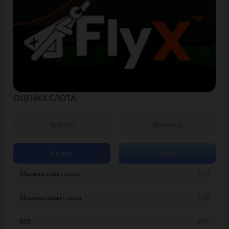
ОЦЕНКА СЛОТА:
Трейлер
Выигрыш
Сюжет
Демо
Минимальная ставка:
0.10
Максимальная ставка:
0.40
RTP:
97%