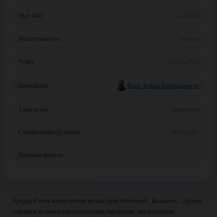
Max Win:
х10 000
Волатильность:
низкая
Релиз:
03.07.2023
Провайдер:
Buck Stakes Entertainment
Тема игры:
краш-игра
Специальные функции:
Multiplier
Покупка бонуса:
Бридж-Сити захлестнула волна преступлений. Казалось, стражи
порядка должны противостоять бандитам, но полиция