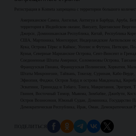
Регистрация в Kometa запрещена с территории большого количест
Американское Самоа, Ангилья, Антигуа и Барбуда, Аруба, Бел
территория в Индийском океане, Вануату, Британские Виргин
Джерси, Доминиканская Республика, Китай, Республика Коре
США, Мартиника, Монтсеррат, Нидерландские Антильские ост
Кука, Острова Тёркс и Кайкос, Уоллис и Футуна, Питкэрн, П
Кунья, Северные Марианские Острова, Сент-Винсент и Грена
Соединенные Штаты Америки, Соломоновы Острова, Танзания,
Французская Гвиана, Французская Полинезия, Хорватия, Мальт
Штаты Микронезии, Тайвань, Токелау, Суринам, Кабо-Верде, 
Эфиопия, Фиджи, Остров Херд и острова Макдональд, Кириба
Эсватини, Тринидад и Тобаго, Тонга, Мавритания, Эритрея, 
Гвинея, Восточный Тимор, Мьянма, Зимбабве, Джибути, Коста
Остров Вознесения, Южный Судан, Доминика, Государство Пал
Демократическая Республика, Ирак, Оман, Демократическая Ре
ПОДЕЛИТЬСЯ