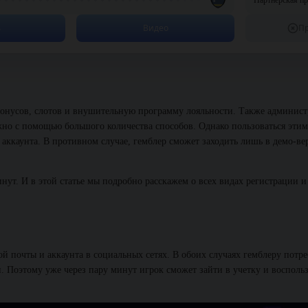
ь
Видео
П
онусов, слотов и внушительную программу лояльности. Также админис
жно с помощью большого количества способов. Однако пользоваться эти
ккаунта. В противном случае, гемблер сможет заходить лишь в демо-ве
нут. И в этой статье мы подробно расскажем о всех видах регистрации и
 почты и аккаунта в социальных сетях. В обоих случаях гемблеру потре
Поэтому уже через пару минут игрок сможет зайти в учетку и воспольз