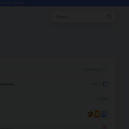
ОНЛАЙН КАЗИНО.
Поиск
Technology N.V.
 промокод:
100FSS
от 3000$
110
рограмма: