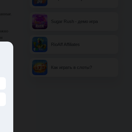
данные.
Sugar Rush - демо игра
можно
он
RioAff Affiliates
Как играть в слоты?