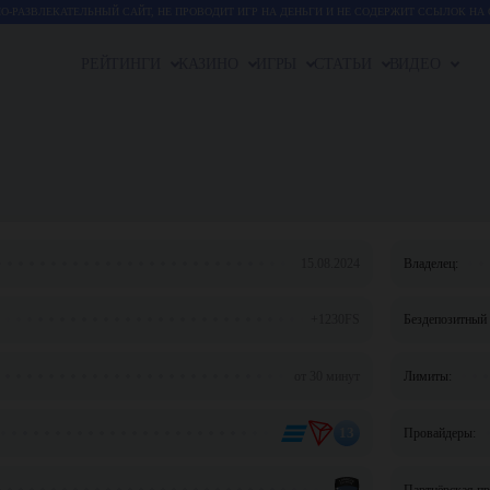
-РАЗВЛЕКАТЕЛЬНЫЙ САЙТ, НЕ ПРОВОДИТ ИГР НА ДЕНЬГИ И НЕ СОДЕРЖИТ ССЫЛОК НА 
РЕЙТИНГИ
КАЗИНО
ИГРЫ
СТАТЬИ
ВИДЕО
15.08.2024
Владелец:
+1230FS
Бездепозитный
от 30 минут
Лимиты:
13
Провайдеры:
Партнёрская п