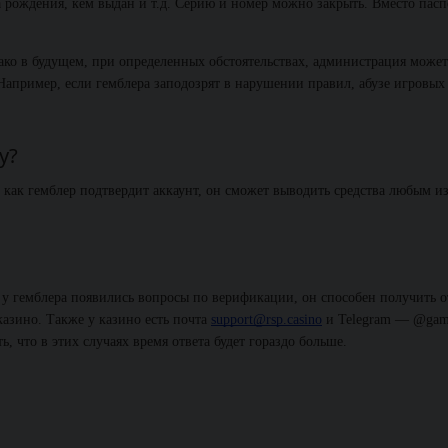
 рождения, кем выдан и т.д. Серию и номер можно закрыть. Вместо пасп
ако в будущем, при определенных обстоятельствах, администрация может
апример, если гемблера заподозрят в нарушении правил, абузе игровых
у?
 как гемблер подтвердит аккаунт, он сможет выводить средства любым и
 у гемблера появились вопросы по верификации, он способен получить о
казино. Также у казино есть почта
support@rsp.casino
и Telegram — @game
 что в этих случаях время ответа будет гораздо больше.