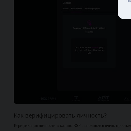
По
Как верифицировать личность?
Верификация личности в казино RSP выполняется очень простым