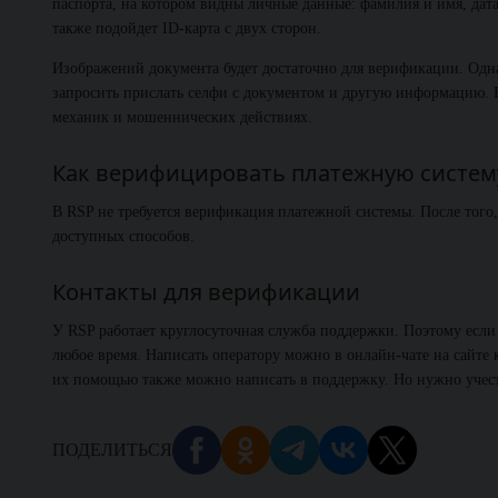
паспорта, на котором видны личные данные: фамилия и имя, дата
также подойдет ID-карта с двух сторон.
Изображений документа будет достаточно для верификации. Одн
запросить прислать селфи с документом и другую информацию. Н
механик и мошеннических действиях.
Как верифицировать платежную систем
В RSP не требуется верификация платежной системы. После того,
доступных способов.
Контакты для верификации
У RSP работает круглосуточная служба поддержки. Поэтому если
любое время. Написать оператору можно в онлайн-чате на сайте 
их помощью также можно написать в поддержку. Но нужно учесть,
ПОДЕЛИТЬСЯ