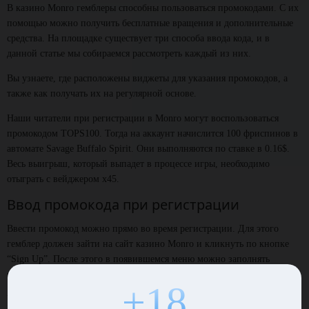
В казино Monro гемблеры способны пользоваться промокодами. С их
помощью можно получить бесплатные вращения и дополнительные
средства. На площадке существует три способа ввода кода, и в
данной статье мы собираемся рассмотреть каждый из них.
Вы узнаете, где расположены виджеты для указания промокодов, а
также как получать их на регулярной основе.
Наши читатели при регистрации в Monro могут воспользоваться
промокодом TOPS100. Тогда на аккаунт начислится 100 фриспинов в
автомате Savage Buffalo Spirit. Они выполняются по ставке в 0.16$.
Весь выигрыш, который выпадет в процессе игры, необходимо
отыграть с вейджером x45.
Ввод промокода при регистрации
Ввести промокод можно прямо во время регистрации. Для этого
гемблер должен зайти на сайт казино Monro и кликнуть по кнопке
“Sign Up”. После этого в появившемся меню можно заполнять
обязательные данные.
+18
Чтобы указать промокод, необходимо нажать на надпись “Do you have