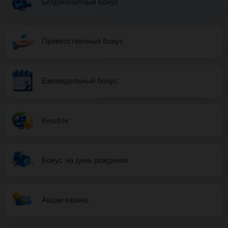
Бездепозитный бонус
Приветственный бонус
Еженедельный бонус
Кешбэк
Бонус на день рождения
Акции казино