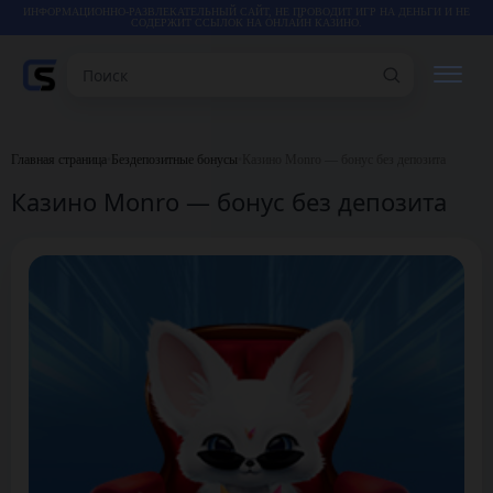
ИНФОРМАЦИОННО-РАЗВЛЕКАТЕЛЬНЫЙ САЙТ, НЕ ПРОВОДИТ ИГР НА ДЕНЬГИ И НЕ
СОДЕРЖИТ ССЫЛОК НА ОНЛАЙН КАЗИНО.
Поиск
РЕЙТИНГИ
Главная страница
•
Бездепозитные бонусы
•
Казино Monro — бонус без депозита
Казино Monro — бонус без депозита
КАЗИНО
ИГРЫ
СТАТЬИ
ВИДЕО