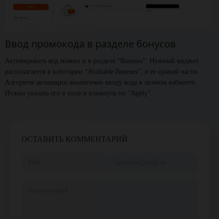
Ввод промокода в разделе бонусов
Активировать код можно и в разделе “Bonuses”. Нужный виджет
располагается в категории “Available Bonuses”, в ее правой части.
Алгоритм активации аналогичен вводу кода в личном кабинете.
Нужно указать его в поле и кликнуть по “Apply”.
ОСТАВИТЬ КОММЕНТАРИЙ