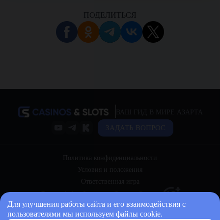
ПОДЕЛИТЬСЯ
ВАШ ГИД В МИРЕ АЗАРТА
ЗАДАТЬ ВОПРОС
Политика конфиденциальности
Условия и положения
Ответственная игра
Для улучшения работы сайта и его взаимодействия с
пользователями мы используем файлы cookie.