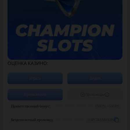
ОЦЕНКА КАЗИНО:
Играть
Видео
Приложения
Промокоды
Приветственный бонус:
+500% +500FS
Бездепозитный промокод:
TOPCHAMPION