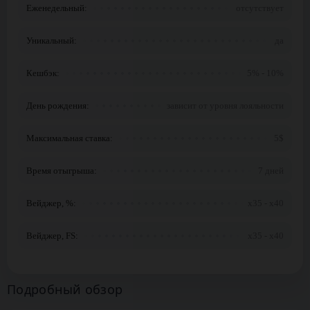
Еженедельный:
отсутствует
Уникальный:
да
Кешбэк:
5% - 10%
День рождения:
зависит от уровня лояльности
Максимальная ставка:
5$
Время отыгрыша:
7 дней
Вейджер, %:
x35 - x40
Вейджер, FS:
x35 - x40
Подробный обзор