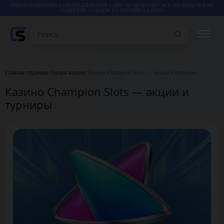
ИНФОРМАЦИОННО-РАЗВЛЕКАТЕЛЬНЫЙ САЙТ, НЕ ПРОВОДИТ ИГР НА ДЕНЬГИ И НЕ
СОДЕРЖИТ ССЫЛОК НА ОНЛАЙН КАЗИНО.
Поиск
РЕЙТИНГИ
Главная страница
•
Акции казино
•
Казино Champion Slots — акции и турниры
Казино Champion Slots — акции и
КАЗИНО
турниры
ИГРЫ
СТАТЬИ
ВИДЕО