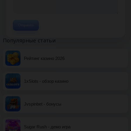
Популярные статьи
Рейтинг казино 2026
1xSlots - обзор казино
Jvspinbet - бонусы
Sugar Rush - демо игра