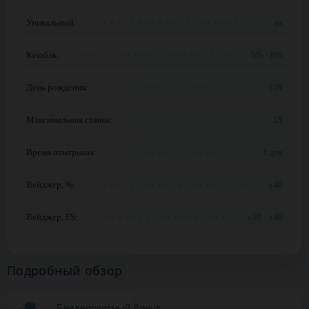
Уникальный:
да
Кешбэк:
5% - 8%
День рождения:
10$
Максимальная ставка:
5$
Время отыгрыша:
3 дня
Вейджер, %:
x40
Вейджер, FS:
x30 - x40
Подробный обзор
Бездепозитный бонус