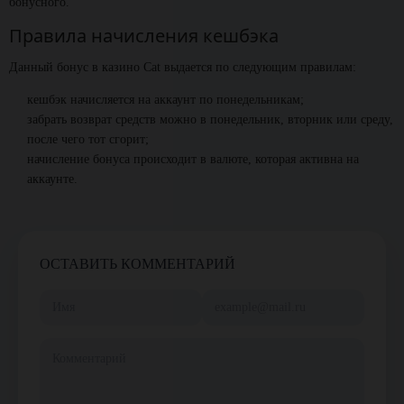
бонусного.
Правила начисления кешбэка
Данный бонус в казино Cat выдается по следующим правилам:
кешбэк начисляется на аккаунт по понедельникам;
забрать возврат средств можно в понедельник, вторник или среду,
после чего тот сгорит;
начисление бонуса происходит в валюте, которая активна на
аккаунте.
ОСТАВИТЬ КОММЕНТАРИЙ