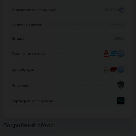
Бездепозитный промокод:
XCAS10
Скорость вывода:
15 минут
Лимиты:
5000$
18
Платежные системы:
50
Провайдеры:
Лицензии:
Партнёрская программа:
Подробный обзор