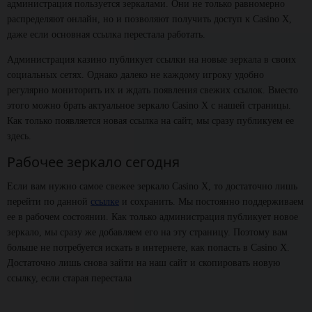
администрация пользуется зеркалами. Они не только равномерно
распределяют онлайн, но и позволяют получить доступ к Casino X,
даже если основная ссылка перестала работать.
Администрация казино публикует ссылки на новые зеркала в своих
социальных сетях. Однако далеко не каждому игроку удобно
регулярно мониторить их и ждать появления свежих ссылок. Вместо
этого можно брать актуальное зеркало Casino X с нашей страницы.
Как только появляется новая ссылка на сайт, мы сразу публикуем ее
здесь.
Рабочее зеркало сегодня
Если вам нужно самое свежее зеркало Casino X, то достаточно лишь
перейти по данной
ссылке
и сохранить. Мы постоянно поддерживаем
ее в рабочем состоянии. Как только администрация публикует новое
зеркало, мы сразу же добавляем его на эту страницу. Поэтому вам
больше не потребуется искать в интернете, как попасть в Casino X.
Достаточно лишь снова зайти на наш сайт и скопировать новую
ссылку, если старая перестала