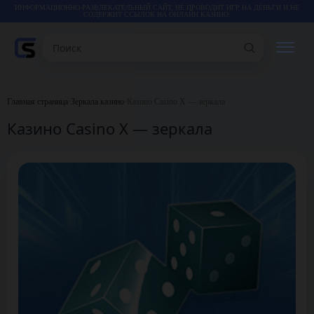
ИНФОРМАЦИОННО-РАЗВЛЕКАТЕЛЬНЫЙ САЙТ, НЕ ПРОВОДИТ ИГР НА ДЕНЬГИ И НЕ
СОДЕРЖИТ ССЫЛОК НА ОНЛАЙН КАЗИНО.
Поиск
РЕЙТИНГИ
Главная страница
•
Зеркала казино
•
Казино Casino X — зеркала
Казино Casino X — зеркала
КАЗИНО
ИГРЫ
СТАТЬИ
ВИДЕО