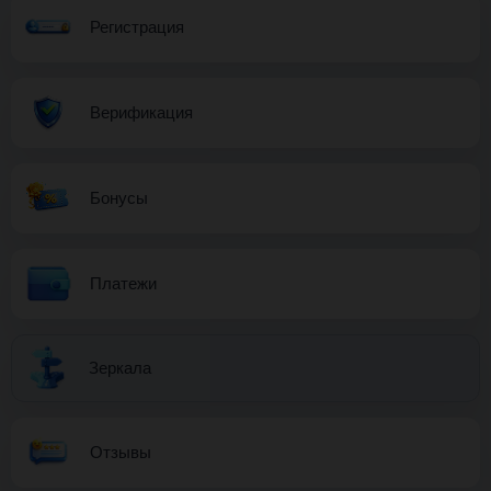
Регистрация
Верификация
Бонусы
Платежи
Зеркала
Отзывы