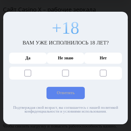
Сайт Casino X – рабочие зеркала
+18
ВАМ УЖЕ ИСПОЛНИЛОСЬ 18 ЛЕТ?
Да
Не знаю
Нет
Casino X работает с 2012 года. За этот долгий период оно сумело
завоевать доверие большого количества игроков. Это обеспечило ему
Ответить
большой онлайн, который можно наблюдать практически в любое
время суток. Из-за этого сайт может испытывать высокие нагрузки и
Подтверждая свой возраст, вы соглашаетесь с нашей политикой
тормозить, а при слишком большом наплыве гемблеров и вовсе
конфиденциальности и условиями использования.
перестать открываться.
Чтобы снизить нагрузку и повысить работоспособность казино,