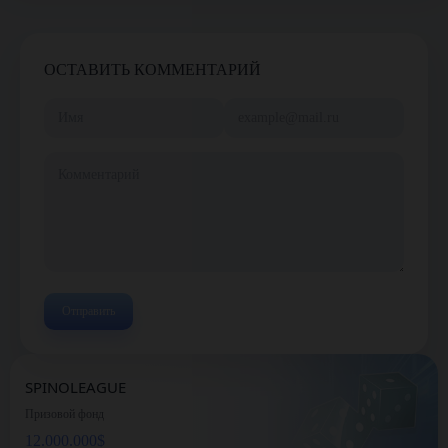
ОСТАВИТЬ КОММЕНТАРИЙ
SPINOLEAGUE
Призовой фонд
12.000.000$