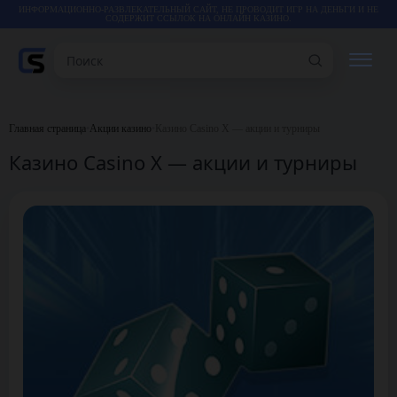
ИНФОРМАЦИОННО-РАЗВЛЕКАТЕЛЬНЫЙ САЙТ, НЕ ПРОВОДИТ ИГР НА ДЕНЬГИ И НЕ
СОДЕРЖИТ ССЫЛОК НА ОНЛАЙН КАЗИНО.
Поиск
РЕЙТИНГИ
Главная страница
•
Акции казино
•
Казино Casino X — акции и турниры
Казино Casino X — акции и турниры
КАЗИНО
ИГРЫ
СТАТЬИ
ВИДЕО