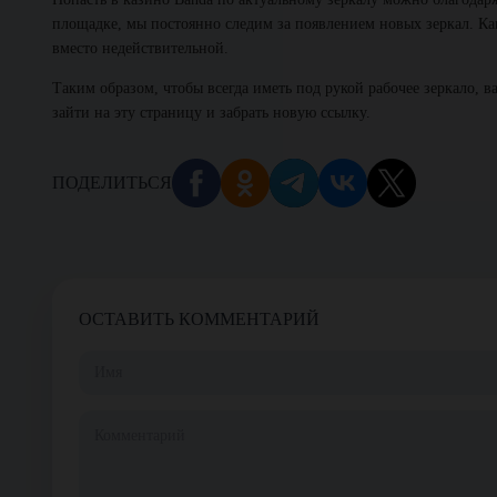
площадке, мы постоянно следим за появлением новых зеркал. Как
вместо недействительной.
Таким образом, чтобы всегда иметь под рукой рабочее зеркало, 
зайти на эту страницу и забрать новую ссылку.
ПОДЕЛИТЬСЯ
ОСТАВИТЬ КОММЕНТАРИЙ