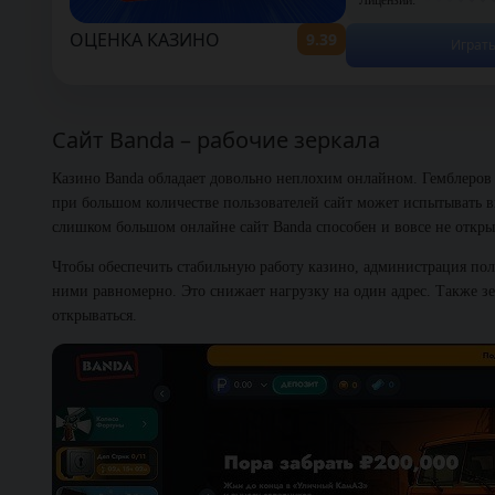
ОЦЕНКА КАЗИНО
9.39
Играт
Сайт Banda – рабочие зеркала
Казино Banda обладает довольно неплохим онлайном. Гемблеров 
при большом количестве пользователей сайт может испытывать вы
слишком большом онлайне сайт Banda способен и вовсе не откры
Чтобы обеспечить стабильную работу казино, администрация пол
ними равномерно. Это снижает нагрузку на один адрес. Также зе
открываться.