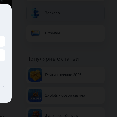
Зеркала
Отзывы
Популярные статьи
Рейтинг казино 2026
жую
сти
на
1xSlots - обзор казино
Jvspinbet - бонусы
м к