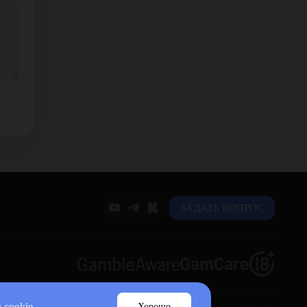
ЗАДАТЬ ВОПРОС
cookie.
Хорошо