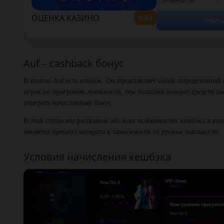
ОЦЕНКА КАЗИНО
9.63
Играт
Auf – cashback бонус
В казино Auf есть кешбэк. Он представляет собой определенный
игрок по программе лояльности, тем больший возврат средств см
отыграть начисленный бонус.
В этой статье мы расскажем обо всех особенностях кешбэка в каз
меняется процент возврата в зависимости от уровня лояльности.
Условия начисления кешбэка