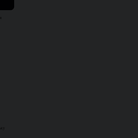
я
ьку