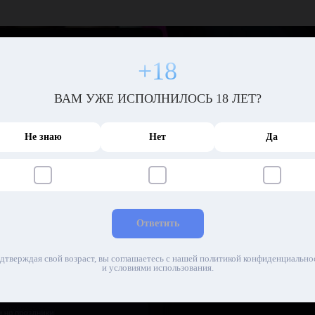
+18
ВАМ УЖЕ ИСПОЛНИЛОСЬ 18 ЛЕТ?
Не знаю
Нет
Да
Ответить
дтверждая свой возраст, вы соглашаетесь с нашей политикой конфиденциально
и условиями использования.