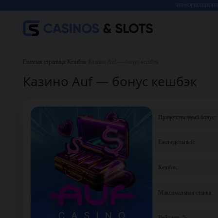
ИНФОРМАЦИОННО
Главная страница
•
Кешбэк
•
Казино Auf — бонус кешбэк
Казино Auf — бонус кешбэк
Приветственный бонус:
Еженедельный:
Кешбэк:
Максимальная ставка:
Вейджер, %: