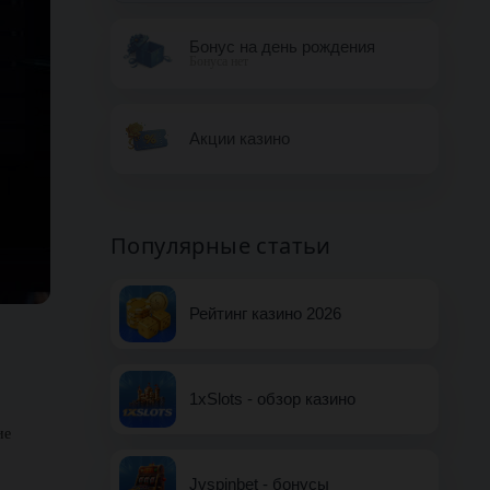
Бонус на день рождения
Бонуса нет
Акции казино
Популярные статьи
Рейтинг казино 2026
1xSlots - обзор казино
ие
Jvspinbet - бонусы