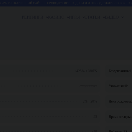
-РАЗВЛЕКАТЕЛЬНЫЙ САЙТ, НЕ ПРОВОДИТ ИГР НА ДЕНЬГИ И НЕ СОДЕРЖИТ ССЫЛОК НА 
РЕЙТИНГИ
КАЗИНО
ИГРЫ
СТАТЬИ
ВИДЕО
+425% +280FS
Бездепозитный
отсутствует
Уникальный:
2% - 20%
День рождения:
5$
Время отыгрыш
x40
Вейджер, FS: