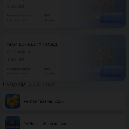
250.000$
Количество призов
600
ТУРНИР
Окончание через:
загрузка...
МАЙ БОЛЬШИХ ПОБЕД
Призовой фонд
100.000$
Количество призов
2500
ТУРНИР
Окончание через:
загрузка...
Популярные статьи
Рейтинг казино 2026
1xSlots - обзор казино