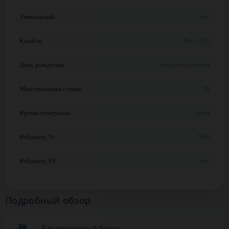
Уникальный:
нет
Кешбэк:
4% - 11%
День рождения:
индивидуальный
Максимальная ставка:
5$
Время отыгрыша:
7 дней
Вейджер, %:
X40
Вейджер, FS:
нет
Подробный обзор
Бездепозитный бонус