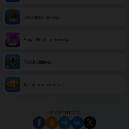
Jvspinbet - бонусы
Sugar Rush - демо игра
RioAff Affiliates
Как играть в слоты?
ПОДЕЛИТЬСЯ