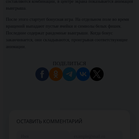
составляются комбинации, в центре экрана показывается анимация
выигрыша.
После этого стартует бонусная игра. На отдельном поле во время
вращений выпадают пустые ячейки и символы белых фишек.
Последние содержат рандомные выигрыши. Когда бонус
заканчивается, они складываются, проигрывая соответствующие
анимации.
ПОДЕЛИТЬСЯ
ОСТАВИТЬ КОММЕНТАРИЙ