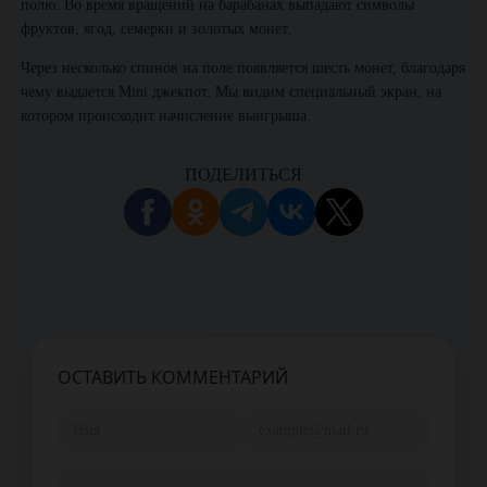
полю. Во время вращений на барабанах выпадают символы
фруктов, ягод, семерки и золотых монет.
Через несколько спинов на поле появляется шесть монет, благодаря
чему выдается Mini джекпот. Мы видим специальный экран, на
котором происходит начисление выигрыша.
ПОДЕЛИТЬСЯ
ОСТАВИТЬ КОММЕНТАРИЙ