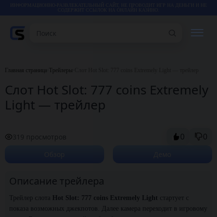
ИНФОРМАЦИОННО-РАЗВЛЕКАТЕЛЬНЫЙ САЙТ, НЕ ПРОВОДИТ ИГР НА ДЕНЬГИ И НЕ
СОДЕРЖИТ ССЫЛОК НА ОНЛАЙН КАЗИНО.
Поиск
РЕЙТИНГИ
Главная страница
•
Трейлеры
•
Слот Hot Slot: 777 coins Extremely Light — трейлер
Слот Hot Slot: 777 coins Extremely
КАЗИНО
Light — трейлер
ИГРЫ
0
0
319 просмотров
СТАТЬИ
Обзор
Демо
Описание трейлера
ВИДЕО
Трейлер слота
Hot Slot: 777 coins Extremely Light
стартует с
показа возможных джекпотов. Далее камера переходит в игровому