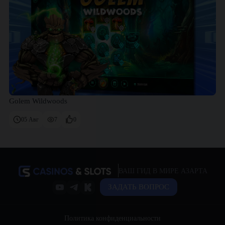
Golem Wildwoods
05 Авг
7
0
ВАШ ГИД В МИРЕ АЗАРТА
ЗАДАТЬ ВОПРОС
Политика конфиденциальности