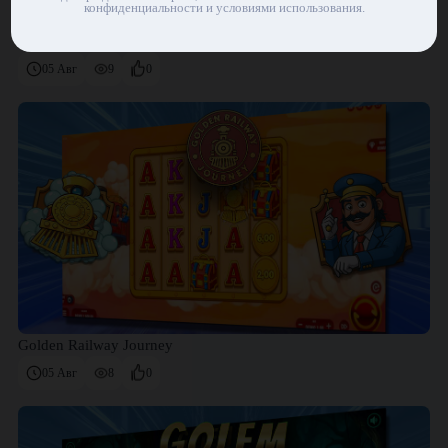
конфиденциальности и условиями использования.
Wolf Prime Diamond X Up
05 Авг
9
0
Golden Railway Journey
05 Авг
8
0