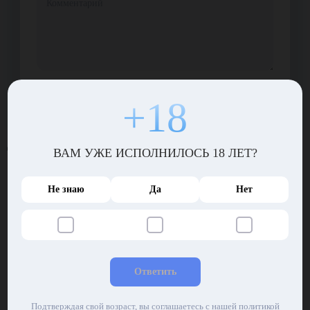
+18
Другие видео
ВАМ УЖЕ ИСПОЛНИЛОСЬ 18 ЛЕТ?
Не знаю
Да
Нет
Ответить
Подтверждая свой возраст, вы соглашаетесь с нашей политикой