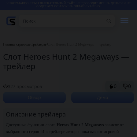
ИНФОРМАЦИОННО-РАЗВЛЕКАТЕЛЬНЫЙ САЙТ, НЕ ПРОВОДИТ ИГР НА ДЕНЬГИ И НЕ
СОДЕРЖИТ ССЫЛОК НА ОНЛАЙН КАЗИНО.
Поиск
РЕЙТИНГИ
Главная страница
•
Трейлеры
•
Слот Heroes Hunt 2 Megaways — трейлер
Слот Heroes Hunt 2 Megaways —
КАЗИНО
трейлер
ИГРЫ
0
0
327 просмотров
СТАТЬИ
Обзор
Демо
Описание трейлера
ВИДЕО
Доступные функции слота
Heroes Hunt 2 Megaways
зависят от
выбранного героя. И в трейлере авторы показывают игровой