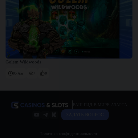
Golem Wildwoods
05 Авг
7
0
ВАШ ГИД В МИРЕ АЗАРТА
ЗАДАТЬ ВОПРОС
Политика конфиденциальности