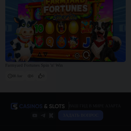
Farmyard Fortunes Spin 'n' Win
08 Авг
6
0
ВАШ ГИД В МИРЕ АЗАРТА
ЗАДАТЬ ВОПРОС