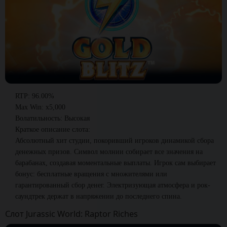
RTP: 96.00%
Max Win: x5,000
Волатильность: Высокая
Краткое описание слота:
Абсолютный хит студии, покоривший игроков динамикой сбора
денежных призов. Символ молнии собирает все значения на
барабанах, создавая моментальные выплаты. Игрок сам выбирает
бонус: бесплатные вращения с множителями или
гарантированный сбор денег. Электризующая атмосфера и рок-
саундтрек держат в напряжении до последнего спина. ​
Слот Jurassic World: Raptor Riches