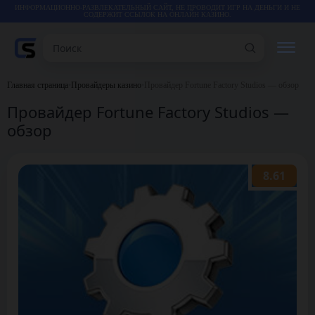
ИНФОРМАЦИОННО-РАЗВЛЕКАТЕЛЬНЫЙ САЙТ, НЕ ПРОВОДИТ ИГР НА ДЕНЬГИ И НЕ
СОДЕРЖИТ ССЫЛОК НА ОНЛАЙН КАЗИНО.
Поиск
Главная страница
•
Провайдеры казино
•
Провайдер Fortune Factory Studios — обзор
РЕЙТИНГИ
Провайдер Fortune Factory Studios —
обзор
КАЗИНО
8.61
ИГРЫ
СТАТЬИ
ВИДЕО