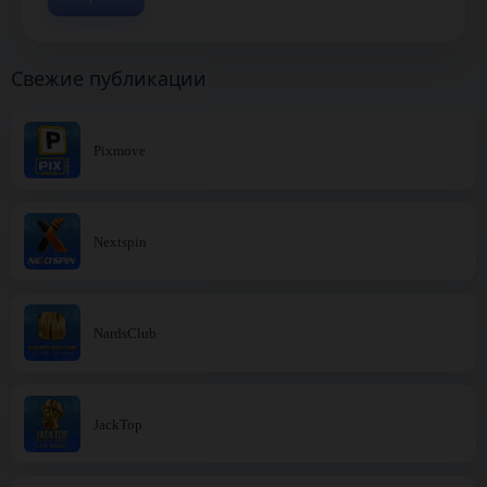
Свежие публикации
Pixmove
Nextspin
NardsClub
JackTop