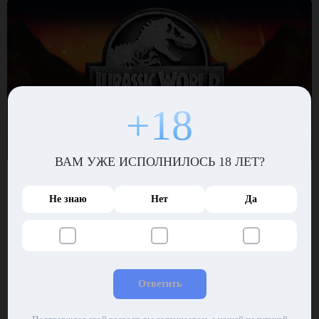
+18
ВАМ УЖЕ ИСПОЛНИЛОСЬ 18 ЛЕТ?
RTP: 96.02%
Не знаю
Нет
Да
Max Win: x2,500
Волатильность: Высокая
Краткое описание слота:
Официальная игра по франшизе «Мир Юрского периода» с
отличной графикой. Главная фишка — шагающий Wild-символ
Индораптора, который запускает серию респинов. С каждым
Ответить
шагом динозавра по барабанам увеличивается множитель
выигрыша. Функция Win Booster значительно повышает частоту