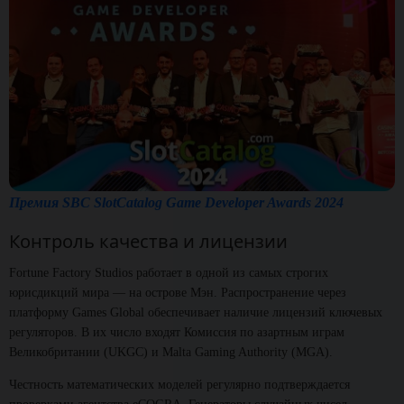
Премия SBC SlotCatalog Game Developer Awards 2024
Контроль качества и лицензии
Fortune Factory Studios работает в одной из самых строгих
юрисдикций мира — на острове Мэн. Распространение через
платформу Games Global обеспечивает наличие лицензий ключевых
регуляторов. В их число входят Комиссия по азартным играм
Великобритании (UKGC) и Malta Gaming Authority (MGA). ​
Честность математических моделей регулярно подтверждается