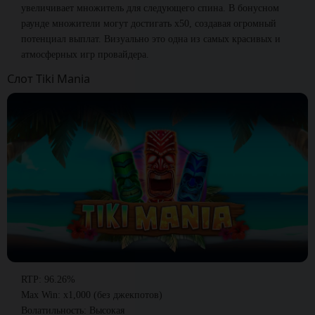
увеличивает множитель для следующего спина. В бонусном
раунде множители могут достигать x50, создавая огромный
потенциал выплат. Визуально это одна из самых красивых и
атмосферных игр провайдера. ​
Слот Tiki Mania
RTP: 96.26%
Max Win: x1,000 (без джекпотов)
Волатильность: Высокая