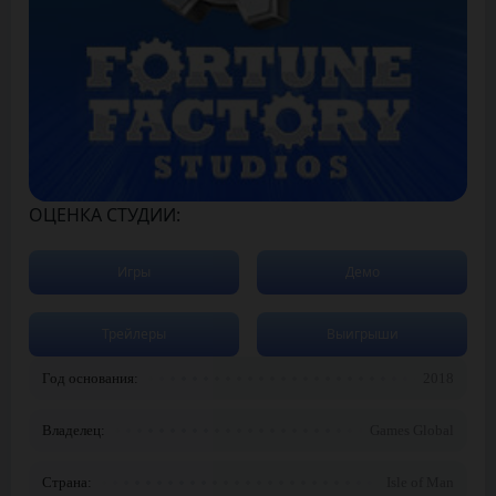
ОЦЕНКА СТУДИИ:
Игры
Демо
Трейлеры
Выигрыши
Год основания:
2018
Владелец:
Games Global
Страна:
Isle of Man