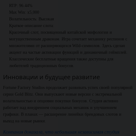
RTP: 96.44%
Max Win: x5,000
Волатильность: Высокая
Краткое описание слота:
Красочный слот, посвященный китайской мифологии и
могущественным драконам. Игра сочетает механику респинов с
множителями от расширяющихся Wild-символов. Здесь сделан
акцент на частые активации функций и динамичный геймплей.
Классические бесплатные вращения также доступны для
любителей традиционных бонусов.
Инновации и будущее развитие
Fortune Factory Studios продолжает развивать успех своей популярной
серии Gold Blitz. Они выпускают новые версии с экстремальной
волатильностью и опциями покупки бонусов. Студия активно
работает над внедрением социальных механик и улучшением
графики. В планах — расширение линейки брендовых слотов и
выход на новые рынки. ​
Компания доказала, что небольшая независимая студия