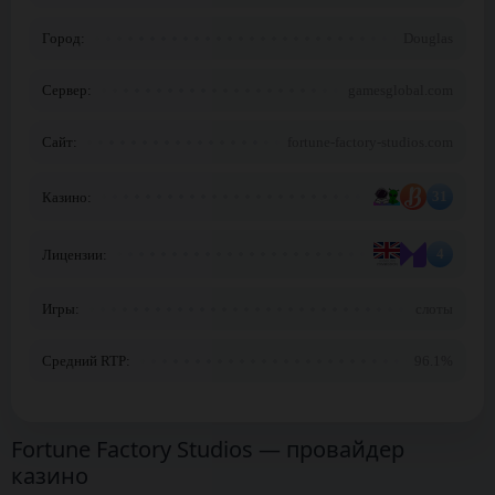
Город:
Douglas
Сервер:
gamesglobal.com
Сайт:
fortune-factory-studios.com
31
Казино:
4
Лицензии:
Игры:
слоты
Средний RTP:
96.1%
Fortune Factory Studios — провайдер
казино