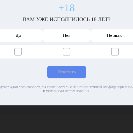
+18
ВАМ УЖЕ ИСПОЛНИЛОСЬ 18 ЛЕТ?
Да
Нет
Не знаю
Ответить
дтверждая свой возраст, вы соглашаетесь с нашей политикой конфиденциально
и условиями использования.