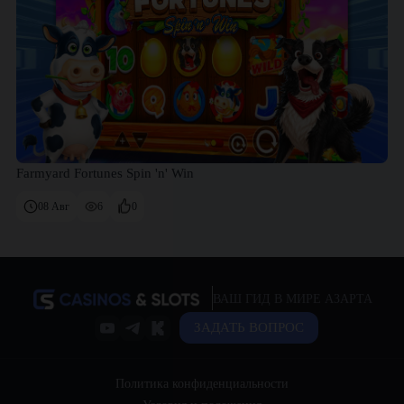
Farmyard Fortunes Spin 'n' Win
08 Авг
6
0
ВАШ ГИД В МИРЕ АЗАРТА
ЗАДАТЬ ВОПРОС
Политика конфиденциальности