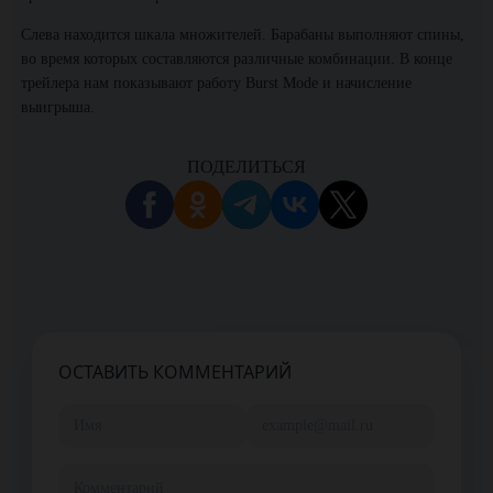
Слева находится шкала множителей. Барабаны выполняют спины,
во время которых составляются различные комбинации. В конце
трейлера нам показывают работу Burst Mode и начисление
выигрыша.
ПОДЕЛИТЬСЯ
ОСТАВИТЬ КОММЕНТАРИЙ