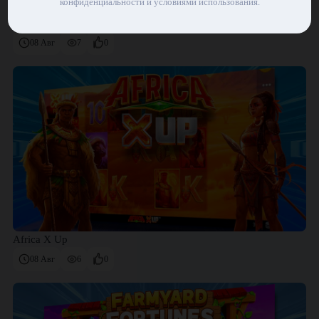
конфиденциальности и условиями использования.
Book of Atem WowPot
08 Авг
7
0
Africa X Up
08 Авг
6
0