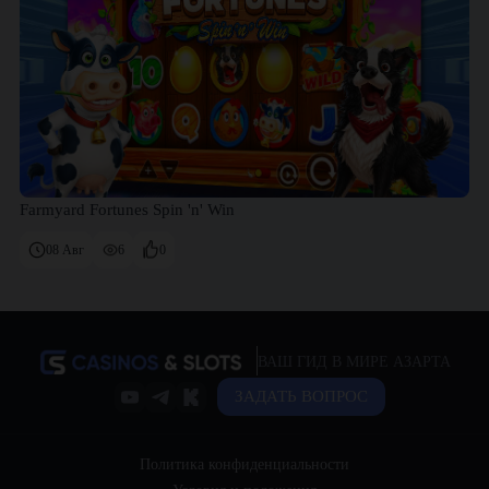
Farmyard Fortunes Spin 'n' Win
08 Авг
6
0
ВАШ ГИД В МИРЕ АЗАРТА
ЗАДАТЬ ВОПРОС
Политика конфиденциальности