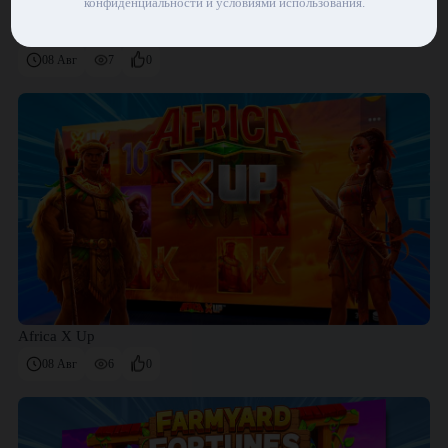
конфиденциальности и условиями использования.
Book of Atem WowPot
08 Авг
7
0
Africa X Up
08 Авг
6
0