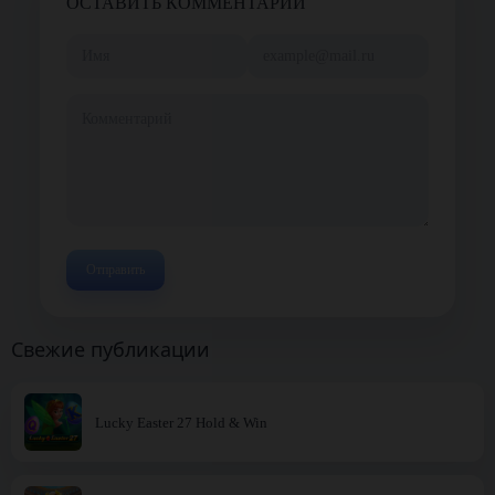
ОСТАВИТЬ КОММЕНТАРИЙ
Свежие публикации
Lucky Easter 27 Hold & Win