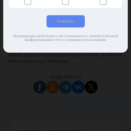
только бесплатная демо игра. Провайдер Alchemy Gaming не
очень популярен среди гемблеров. Поэтому его автоматы редко
встречаются в различных казино.
Ответить
Чтобы гарантированно в кратчайшие сроки найти подходящую
площадку, следует взглянуть на наш
топ 10 лучших
. В него мы
Подтверждая свой возраст, вы соглашаетесь с нашей политикой
конфиденциальности и условиями использования.
добавили самые проверенные и известные казино. Они
предлагают гемблерам много автоматов и выгодные бонусы.
Поэтому среди них гарантированно будут те сайты, где Wheel of
Wishes присутствует в библиотеке.
ПОДЕЛИТЬСЯ