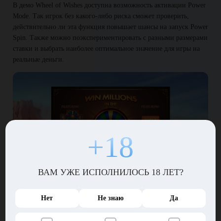
В демо Wheel of Wishes доступна возможность активации Power
Mode. Так игрок без какого-либо риска сможет проверить,
действительно ли эта функция повышает шансы на запуск Power
Spin. Также можно поэкспериментировать с разными размерами
ставки и выбрать наиболее оптимальное значение для игры на
реальные деньги.
+18
ВАМ УЖЕ ИСПОЛНИЛОСЬ 18 ЛЕТ?
Слот Wheel of Wishes на реальные
деньги
Нет
Не знаю
Да
Чтобы поиграть в Wheel of Wishes на реальные деньги, нужно
выбрать подходящее казино. На данной странице доступна