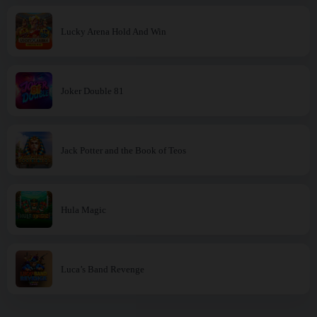
Lucky Arena Hold And Win
Joker Double 81
Jack Potter and the Book of Teos
Hula Magic
Luca’s Band Revenge