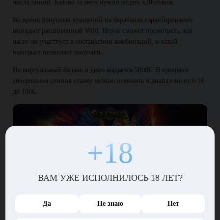
числа линий. Базово за него нужно отдать x20 ставок.
Во время бонусных вращений на барабанах гарантированно
выпадает расширенный Wild. Игрок сможет посмотреть, как
часто он участвует в составлении комбинаций, и какой
выигрыш позволяет получить.
На виртуальный баланс в демо выдается 5000€. В процессе
совершения спинов ставку можно изменять в диапазоне от 0.1€
до 100€.
+18
ВАМ УЖЕ ИСПОЛНИЛОСЬ 18 ЛЕТ?
Да
Не знаю
Нет