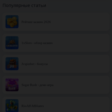
Популярные статьи
Рейтинг казино 2026
1xSlots - обзор казино
Jvspinbet - бонусы
Sugar Rush - демо игра
RioAff Affiliates